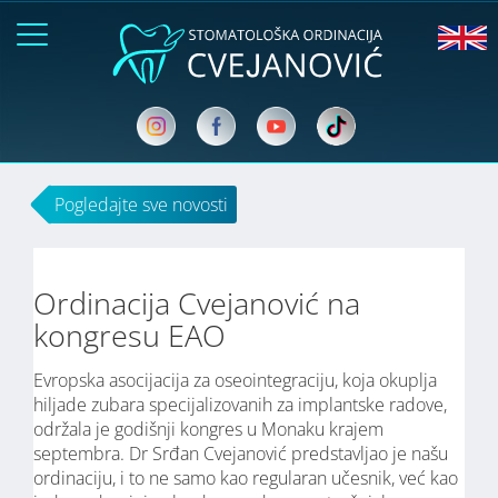
Pogledajte sve novosti
Ordinacija Cvejanović na
kongresu EAO
Evropska asocijacija za oseointegraciju, koja okuplja
hiljade zubara specijalizovanih za implantske radove,
održala je godišnji kongres u Monaku krajem
septembra. Dr Srđan Cvejanović predstavljao je našu
ordinaciju, i to ne samo kao regularan učesnik, već kao