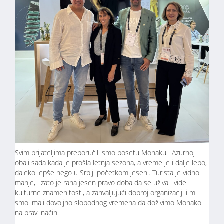
Svim prijateljima preporučili smo posetu Monaku i Azurnoj
obali sada kada je prošla letnja sezona, a vreme je i dalje lepo,
daleko lepše nego u Srbiji početkom jeseni. Turista je vidno
manje, i zato je rana jesen pravo doba da se uživa i vide
kulturne znamenitosti, a zahvaljujući dobroj organizaciji i mi
smo imali dovoljno slobodnog vremena da doživimo Monako
na pravi način.