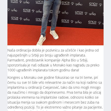
Naša ordinacija dobila je pozivnicu za učešće i kao jedna od
najuspešnijih u Srbiji po broju ugrađenih implanata.
Farmadent, predstavnik kompanije Alpha Bio u Srbiji,
sponzorisala je naš odlazak u Monako kao nagradu za preko
1000 ugrađenih implanata tokom godinu dana!
Kongres u Monaku ove godine fokusirao se na tri teme, pri
čemu su sve tri bile vrlo relevantne za način na koji radimo sa
implantima u ordinaciji Cvejanović, tako da smo mogli mnogo
da naučimo i mnogo da doprinesemo. Prva tema bila je uticaj
prolaska vremena na implantske radove, odnosno koliko se
situacija menja sa svakom godinom i mesecom bez zuba na
određenoj poziciji. To je ekstremno važno pitanje za pacijente,