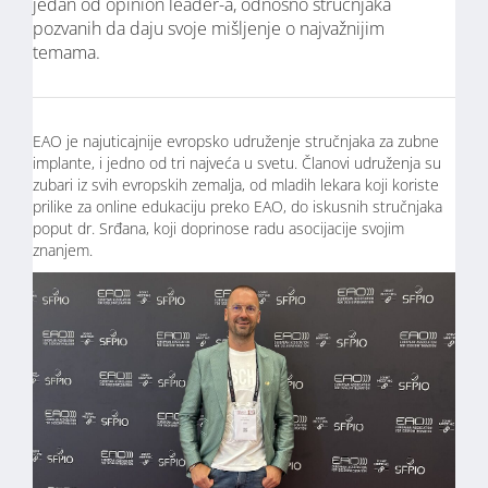
jedan od opinion leader-a, odnosno stručnjaka
pozvanih da daju svoje mišljenje o najvažnijim
temama.
EAO je najuticajnije evropsko udruženje stručnjaka za zubne
implante, i jedno od tri najveća u svetu. Članovi udruženja su
zubari iz svih evropskih zemalja, od mladih lekara koji koriste
prilike za online edukaciju preko EAO, do iskusnih stručnjaka
poput dr. Srđana, koji doprinose radu asocijacije svojim
znanjem.