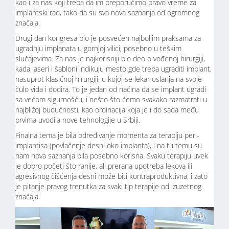
kao i za nas koji treba da im preporučimo pravo vreme za
implantski rad, tako da su sva nova saznanja od ogromnog
značaja.
Drugi dan kongresa bio je posvećen najboljim praksama za
ugradnju implanata u gornjoj vilici, posebno u teškim
slučajevima. Za nas je najkorisniji bio deo o vođenoj hirurgiji,
kada laseri i šabloni indikuju mesto gde treba ugraditi implant,
nasuprot klasičnoj hirurgiji, u kojoj se lekar oslanja na svoje
čulo vida i dodira. To je jedan od načina da se implant ugradi
sa većom sigurnošću, i nešto što ćemo svakako razmatrati u
najbližoj budućnosti, kao ordinacija koja je i do sada među
prvima uvodila nove tehnologije u Srbiji.
Finalna tema je bila određivanje momenta za terapiju peri-
implantisa (povlačenje desni oko implanta), i na tu temu su
nam nova saznanja bila posebno korisna. Svaku terapiju uvek
je dobro početi što ranije, ali prerana upotreba lekova ili
agresivnog čišćenja desni može biti kontraproduktivna, i zato
je pitanje pravog trenutka za svaki tip terapije od izuzetnog
značaja.