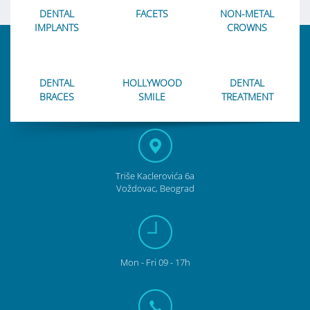
DENTAL
FACETS
NON-METAL
IMPLANTS
CROWNS
DENTAL
HOLLYWOOD
DENTAL
BRACES
SMILE
TREATMENT
Triše Kaclerovića 6a
Voždovac, Beograd
Mon - Fri 09 - 17h