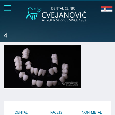
4
DENTAL
FACETS
NON-METAL