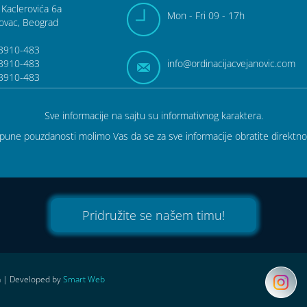
 Kaclerovića 6a
Mon - Fri 09 - 17h
ovac, Beograd
3910-483
3910-483
info@ordinacija
cvejanovic.com
3910-483
Sve informacije na sajtu su informativnog karaktera.
tpune pouzdanosti molimo Vas da se za sve informacije obratite direktno 
Pridružite se našem timu!
a
| Developed by
Smart Web