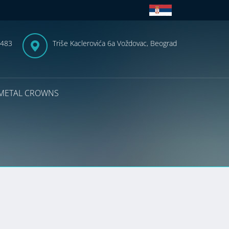
-483
Triše Kaclerovića 6a Voždovac, Beograd
METAL CROWNS