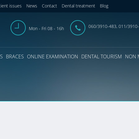
tient issues
News
Contact
Dental treatment
Blog
060/3910-483, 011/3910
Mon - Fri 08 - 16h
S
BRACES
ONLINE EXAMINATION
DENTAL TOURISM
NON 