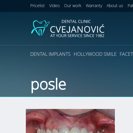
Pricelist
Video
Our work
Warranty
About us
Pa
DENTAL IMPLANTS
HOLLYWOOD SMILE
FACET
posle