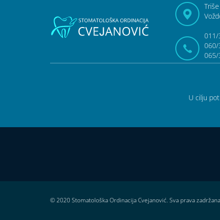
Triše
Vožd
011/
060/
065/
U cilju po
© 2020 Stomatološka Ordinacija Cvejanović. Sva prava zadržan