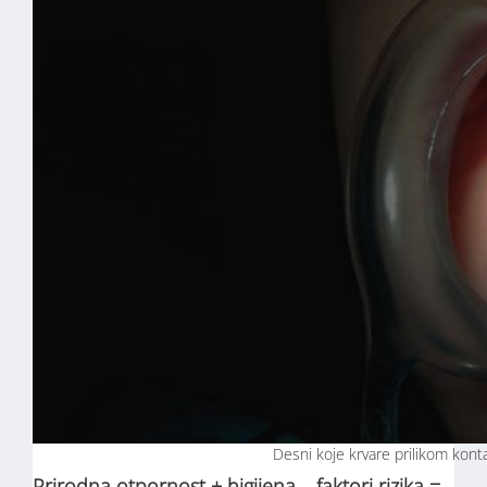
Desni koje krvare prilikom kont
Prirodna otpornost + higijena – faktori rizika =