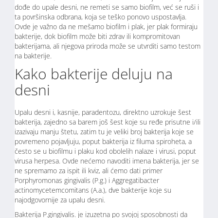
dođe do upale desni, ne remeti se samo biofilm, već se ruši i
ta površinska odbrana, koja se teško ponovo uspostavlja.
Ovde je važno da ne mešamo biofilm i plak, jer plak formiraju
bakterije, dok biofilm može biti zdrav ili kompromitovan
bakterijama, ali njegova priroda može se utvrditi samo testom
na bakterije.
Kako bakterije deluju na
desni
Upalu desni i, kasnije, paradentozu, direktno uzrokuje šest
bakterija, zajedno sa barem još šest koje su ređe prisutne i/ili
izazivaju manju štetu, zatim tu je veliki broj bakterija koje se
povremeno pojavljuju, poput bakterija iz filuma spiroheta, a
često se u biofilmu i plaku kod obolelih nalaze i virusi, poput
virusa herpesa. Ovde nećemo navoditi imena bakterija, jer se
ne spremamo za ispit ili kviz, ali ćemo dati primer
Porphyromonas gingivalis (P.g.) i Aggregatibacter
actinomycetemcomitans (A.a.), dve bakterije koje su
najodgovornije za upalu desni.
Bakterija P.gingivalis. je izuzetna po svojoj sposobnosti da