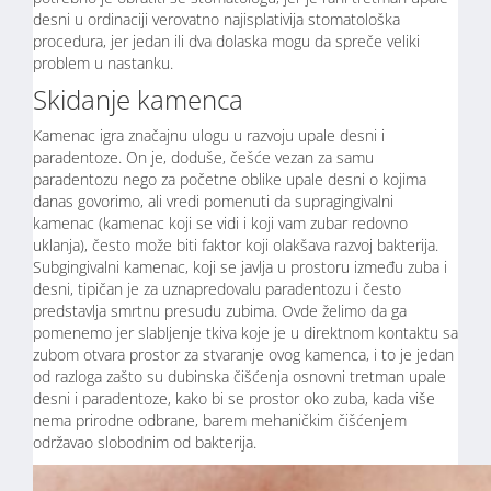
desni u ordinaciji verovatno najisplativija stomatološka
procedura, jer jedan ili dva dolaska mogu da spreče veliki
problem u nastanku.
Skidanje kamenca
Kamenac igra značajnu ulogu u razvoju upale desni i
paradentoze. On je, doduše, češće vezan za samu
paradentozu nego za početne oblike upale desni o kojima
danas govorimo, ali vredi pomenuti da supragingivalni
kamenac (kamenac koji se vidi i koji vam zubar redovno
uklanja), često može biti faktor koji olakšava razvoj bakterija.
Subgingivalni kamenac, koji se javlja u prostoru između zuba i
desni, tipičan je za uznapredovalu paradentozu i često
predstavlja smrtnu presudu zubima. Ovde želimo da ga
pomenemo jer slabljenje tkiva koje je u direktnom kontaktu sa
zubom otvara prostor za stvaranje ovog kamenca, i to je jedan
od razloga zašto su dubinska čišćenja osnovni tretman upale
desni i paradentoze, kako bi se prostor oko zuba, kada više
nema prirodne odbrane, barem mehaničkim čišćenjem
održavao slobodnim od bakterija.