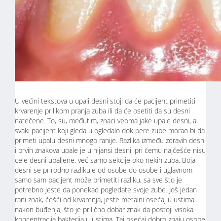
U većini tekstova u upali desni stoji da će pacijent primetiti
krvarenje prilikom pranja zuba ili da će osetiti da su desni
natečene. To, su, međutim, znaci veoma jake upale desni, a
svaki pacijent koji gleda u ogledalo dok pere zube morao bi da
primeti upalu desni mnogo ranije. Razlika između zdravih desni
i prvih znakova upale je u nijansi desni, pri čemu najčešće nisu
cele desni upaljene, već samo sekcije oko nekih zuba. Boja
desni se prirodno razlikuje od osobe do osobe i uglavnom
samo sam pacijent može primetiti razliku, sa sve što je
potrebno jeste da ponekad pogledate svoje zube. Još jedan
rani znak, češći od krvarenja, jeste metalni osećaj u ustima
nakon buđenja, što je prilično dobar znak da postoji visoka
koncentracija bakterija u ustima. Taj osećaj dobro znaju osobe