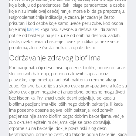
koje boluju od paradentoze, čak i blage paradentoze, a osobe
koje nisu imale ovaj osećaj ranije, morale bi da ga prepoznaju.
Najproblematičnija indikacija je zadah, jer zadah je često
prisutan i kod osoba koje samo uveče peru zube, kod osoba
koje imaj
karijes
koga nisu svesne, a dešava se i da zadah
potiče od bakterija na jeziku, ne od onih na desnika. Zadah,
dakle, uvek stvaraju bakterije i uvek je indikacija neke vrste
problema, ali nije čvrsta indikacija upale desni.
Održavanje zdravog biofilma
Kod pacijenata čiji desni nisu upaljene, biofilm, odnosno tanak
sloj korisnih bakterija, proteina i aktivnih supstanci iz
pljuvačke, koje ometaju rad loših bakterija i remineralizuju
zube. Korisne bakterije su skoro uvek gram-pozitivne a loše su
skoro uvek gram negativne i anaerobne, odnosno mogu živeti
bez kiseonika. Prvi znaci upale desni pojavljuju se kada u
biofilmu pacijent ima više loših nego dobrih bakterija, ili kada
ima posebno opasne sojeve loših bakterija. Kod zdravih
pacijenata nije samo biofilm bogat dobrim bakterijama, već je
zub okružen epitelnim ćelijama koje se brzo obnavljaju i
otporne su na bakterije, dok je površinski slog desni
keratinizovan, odnosno čvrst, što takođe odbija bakterije. Kada