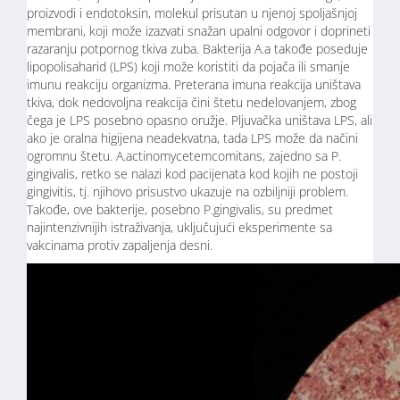
proizvodi i endotoksin, molekul prisutan u njenoj spoljašnjoj
membrani, koji može izazvati snažan upalni odgovor i doprineti
razaranju potpornog tkiva zuba. Bakterija A.a takođe poseduje
lipopolisaharid (LPS) koji može koristiti da pojača ili smanje
imunu reakciju organizma. Preterana imuna reakcija uništava
tkiva, dok nedovoljna reakcija čini štetu nedelovanjem, zbog
čega je LPS posebno opasno oružje. Pljuvačka uništava LPS, ali
ako je oralna higijena neadekvatna, tada LPS može da načini
ogromnu štetu. A.actinomycetemcomitans, zajedno sa P.
gingivalis, retko se nalazi kod pacijenata kod kojih ne postoji
gingivitis, tj. njihovo prisustvo ukazuje na ozbiljniji problem.
Takođe, ove bakterije, posebno P.gingivalis, su predmet
najintenzivnijih istraživanja, uključujući eksperimente sa
vakcinama protiv zapaljenja desni.