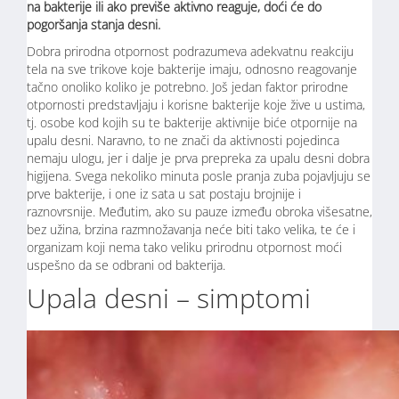
na bakterije ili ako previše aktivno reaguje, doći će do
pogoršanja stanja desni.
Dobra prirodna otpornost podrazumeva adekvatnu reakciju
tela na sve trikove koje bakterije imaju, odnosno reagovanje
tačno onoliko koliko je potrebno. Još jedan faktor prirodne
otpornosti predstavljaju i korisne bakterije koje žive u ustima,
tj. osobe kod kojih su te bakterije aktivnije biće otpornije na
upalu desni. Naravno, to ne znači da aktivnosti pojedinca
nemaju ulogu, jer i dalje je prva prepreka za upalu desni dobra
higijena. Svega nekoliko minuta posle pranja zuba pojavljuju se
prve bakterije, i one iz sata u sat postaju brojnije i
raznovrsnije. Međutim, ako su pauze između obroka višesatne,
bez užina, brzina razmnožavanja neće biti tako velika, te će i
organizam koji nema tako veliku prirodnu otpornost moći
uspešno da se odbrani od bakterija.
Upala desni – simptomi