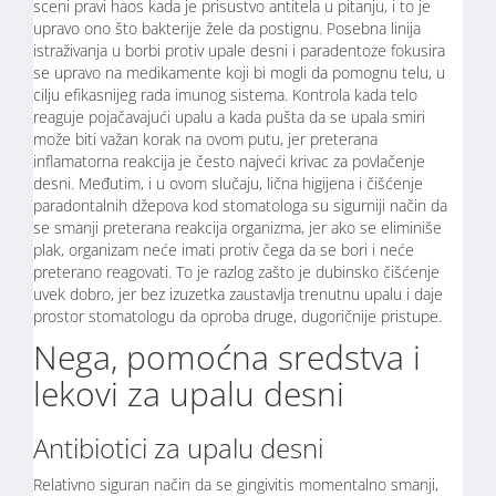
sceni pravi haos kada je prisustvo antitela u pitanju, i to je
upravo ono što bakterije žele da postignu. Posebna linija
istraživanja u borbi protiv upale desni i paradentoze fokusira
se upravo na medikamente koji bi mogli da pomognu telu, u
cilju efikasnijeg rada imunog sistema. Kontrola kada telo
reaguje pojačavajući upalu a kada pušta da se upala smiri
može biti važan korak na ovom putu, jer preterana
inflamatorna reakcija je često najveći krivac za povlačenje
desni.
Međutim, i u ovom slučaju, lična higijena i čišćenje
paradontalnih džepova kod stomatologa su sigurniji način da
se smanji preterana reakcija organizma, jer ako se eliminiše
plak, organizam neće imati protiv čega da se bori i neće
preterano reagovati. To je razlog zašto je dubinsko čišćenje
uvek dobro, jer bez izuzetka zaustavlja trenutnu upalu i daje
prostor stomatologu da oproba druge, dugoričnije pristupe.
Nega, pomoćna sredstva i
lekovi za upalu desni
Antibiotici za upalu desni
Relativno siguran način da se gingivitis momentalno smanji,