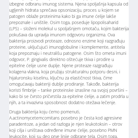
izbegne odbranu imunog sistema. Njena spoljašnja kapsula od
ugljenih hidrata sprečava opsonizaciju, proces u kojem se
patogen oblaže proteinima kako bi ga imune ćelije lakše
prepoznale i uništile. Osim toga, poseduje lipopolisaharid
(LPS) – složeni molekul u spoljašnjem omotaču, kojim bakterija
pokušava da upravlja imunom odgovoru organizma. Ova
bakterija proizvodi proteaze, odnosno enzime koji razgrađuju
proteine, uključujući imunoglobuline i komplemente, antitela
koja prepoznaju i neutrališu patogene. Osim što ometa imuni
odgovor, P. gingivalis direktno oštećuje tkiva i prodire u
epitelne ćelije usne duplje. Njene proteaze razgrađuju
kolagena vlakna, koja pružaju strukturalnu potporu desni, i
hijaluronsku kiselinu, ključnu za elastičnost tkiva, čime
omogućavaju bakteriji dublje prodiranje. Takođe, bakterija
koristi fimbrije – tanke proteinske izrasline na svojoj površini –
kako bi se čvrsto pričvrstila za epitelne ćelije, a zatim prodrla u
njih, a ta invazivna sposobnost dodatno otežava lečenje.
Druga bakterija koju ćemo pomenuti,
A.actinomycetemcomitans posebno je česta kod agresivne
paradentoze, a jedan od razloga je njen leukotoksin – otrov
koji cilja i uništava određene imune ćelije, posebno PMN
leukocite, koji su deo prve linije odbrane tela. Osim toga,