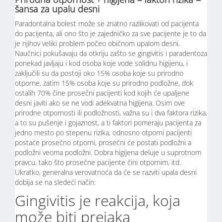
šansa za upalu desni
Paradontalna bolest može se znatno razlikovati od pacijenta
do pacijenta, ali ono što je zajedničko za sve pacijente je to da
je njihov veliki problem počeo običnom upalom desni.
Naučnici pokušavaju da otkriju zašto se gingivitis i paradentoza
ponekad javljaju i kod osoba koje vode solidnu higijenu, i
zaključili su da postoji oko 15% osoba koje su prirodno
otporne, zatim 15% osoba koje su prirodno podložne, dok
ostalih 70% čine prosečni pacijenti kod kojih će upaljene
desni javiti ako se ne vodi adekvatna higijena. Osim ove
prirodne otpornosti ili podložnosti, važna su i dva faktora rizika,
a to su pušenje i gojaznost, a ti faktori pomeraju pacijenta za
jedno mesto po stepenu rizika, odnosno otporni pacijenti
postaće prosečno otporni, prosečni će postati podložni a
podložni veoma podložni. Dobra higijena deluje u suprotnom
pravcu, tako što prosečne pacijente čini otpornim, itd.
Ukratko, generalna verovatnoća da će se razviti upala desni
dobija se na sledeći način:
Gingivitis je reakcija, koja
može biti prejaka