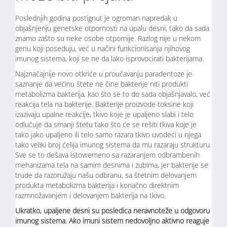
Poslednjih godina postignut je ogroman napredak u
objašnjenju genetske otpornosti na upalu desni, tako da sada
znamo zašto su neke osobe otpornije. Razlog nije u nekom
genu koji poseduju, već u načini funkcionisanja njihovog
imunog sistema, koji se ne da lako isprovocirati bakterijama.
Najznačajnije novo otkriće u proučavanju paradentoze je
saznanje da većinu štete ne čine bakterije niti produkti
metabolizma bakterija, kao što se to do sada objašnjavalo, već
reakcija tela na bakterije. Bakterije proizvode toksine koji
izazivaju upalne reakcije, tkivo koje je upaljeno slabi i telo
odlučuje da smanji štetu tako što će se rešiti tkiva koje je
tako jako upaljeno ili telo samo razara tkivo uvodeći u njega
tako veliki broj ćelija imunog sistema da mu razaraju strukturu.
Sve se to dešava istovremeno sa razaranjem odbrambenih
mehanizama tela na samim desnima i zubima, jer bakterije se
trude da razoružaju našu odbranu, sa štetnim delovanjem
produkta metabolizma bakterija i konačno direktnim
razmnožavanjem i delovanjem bakterija na tkivo.
Ukratko, upaljene desni su posledica neravnoteže u odgovoru
imunog sistema. Ako imuni sistem nedovoljno aktivno reaguje