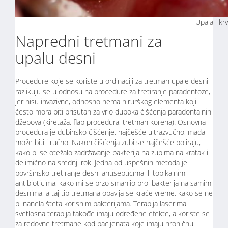
Upala i kr
Napredni tretmani za
upalu desni
Procedure koje se koriste u ordinaciji za tretman upale desni
razlikuju se u odnosu na procedure za tretiranje paradentoze,
jer nisu invazivne, odnosno nema hirurškog elementa koji
često mora biti prisutan za vrlo duboka čišćenja paradontalnih
džepova (kiretaža, flap procedura, tretman korena). Osnovna
procedura je dubinsko čišćenje, najčešće ultrazvučno, mada
može biti i ručno. Nakon čišćenja zubi se najčešće poliraju,
kako bi se otežalo zadržavanje bakterija na zubima na kratak i
delimično na srednji rok. Jedna od uspešnih metoda je i
površinsko tretiranje desni antisepticima ili topikalnim
antibioticima, kako mi se brzo smanjio broj bakterija na samim
desnima, a taj tip tretmana obavlja se kraće vreme, kako se ne
bi nanela šteta korisnim bakterijama. Terapija laserima i
svetlosna terapija takođe imaju određene efekte, a koriste se
za redovne tretmane kod pacijenata koje imaju hroničnu