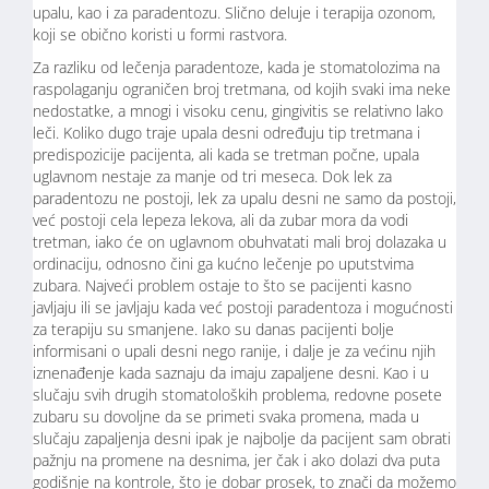
upalu, kao i za paradentozu. Slično deluje i terapija ozonom,
koji se obično koristi u formi rastvora.
Za razliku od lečenja paradentoze, kada je stomatolozima na
raspolaganju ograničen broj tretmana, od kojih svaki ima neke
nedostatke, a mnogi i visoku cenu, gingivitis se relativno lako
leči. Koliko dugo traje upala desni određuju tip tretmana i
predispozicije pacijenta, ali kada se tretman počne, upala
uglavnom nestaje za manje od tri meseca. Dok lek za
paradentozu ne postoji, lek za upalu desni ne samo da postoji,
već postoji cela lepeza lekova, ali da zubar mora da vodi
tretman, iako će on uglavnom obuhvatati mali broj dolazaka u
ordinaciju, odnosno čini ga kućno lečenje po uputstvima
zubara. Najveći problem ostaje to što se pacijenti kasno
javljaju ili se javljaju kada već postoji paradentoza i mogućnosti
za terapiju su smanjene. Iako su danas pacijenti bolje
informisani o upali desni nego ranije, i dalje je za većinu njih
iznenađenje kada saznaju da imaju zapaljene desni. Kao i u
slučaju svih drugih stomatoloških problema, redovne posete
zubaru su dovoljne da se primeti svaka promena, mada u
slučaju zapaljenja desni ipak je najbolje da pacijent sam obrati
pažnju na promene na desnima, jer čak i ako dolazi dva puta
godišnje na kontrole, što je dobar prosek, to znači da možemo