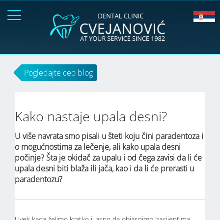
Pogledajte ceo blog
Kako nastaje upala desni?
U više navrata smo pisali u šteti koju čini paradentoza i
o mogućnostima za lečenje, ali kako upala desni
počinje? Šta je okidač za upalu i od čega zavisi da li će
upala desni biti blaža ili jača, kao i da li će prerasti u
paradentozu?
Uvek kada želimo kratko i jasno da objasnimo pacijentima