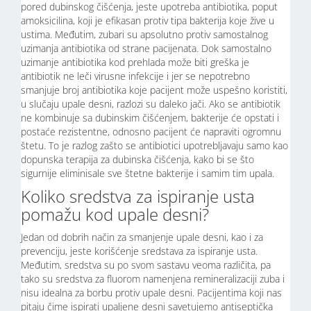
pored dubinskog čišćenja, jeste upotreba antibiotika, poput
amoksicilina, koji je efikasan protiv tipa bakterija koje žive u
ustima. Međutim, zubari su apsolutno protiv samostalnog
uzimanja antibiotika od strane pacijenata. Dok samostalno
uzimanje antibiotika kod prehlada može biti greška je
antibiotik ne leči virusne infekcije i jer se nepotrebno
smanjuje broj antibiotika koje pacijent može uspešno koristiti,
u slučaju upale desni, razlozi su daleko jači. Ako se antibiotik
ne kombinuje sa dubinskim čišćenjem, bakterije će opstati i
postaće rezistentne, odnosno pacijent će napraviti ogromnu
štetu. To je razlog zašto se antibiotici upotrebljavaju samo kao
dopunska terapija za dubinska čišćenja, kako bi se što
sigurnije eliminisale sve štetne bakterije i samim tim upala.
Koliko sredstva za ispiranje usta
pomažu kod upale desni?
Jedan od dobrih način za smanjenje upale desni, kao i za
prevenciju, jeste korišćenje sredstava za ispiranje usta.
Međutim, sredstva su po svom sastavu veoma različita, pa
tako su sredstva za fluorom namenjena remineralizaciji zuba i
nisu idealna za borbu protiv upale desni. Pacijentima koji nas
pitaju čime ispirati upaljene desni savetujemo antiseptička