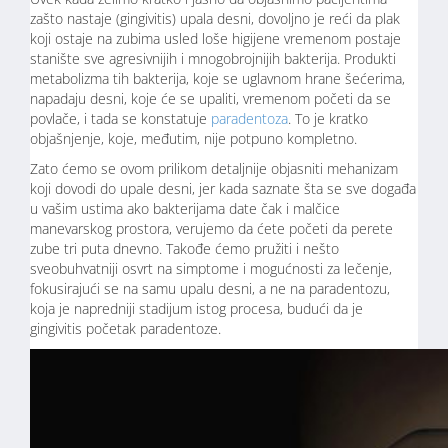
zašto nastaje (gingivitis) upala desni, dovoljno je reći da plak
koji ostaje na zubima usled loše higijene vremenom postaje
stanište sve agresivnijih i mnogobrojnijih bakterija. Produkti
metabolizma tih bakterija, koje se uglavnom hrane šećerima,
napadaju desni, koje će se upaliti, vremenom početi da se
povlače, i tada se konstatuje
paradentoza
. To je kratko
objašnjenje, koje, međutim, nije potpuno kompletno.
Zato ćemo se ovom prilikom detaljnije objasniti mehanizam
koji dovodi do upale desni, jer kada saznate šta se sve događa
u vašim ustima ako bakterijama date čak i malčice
manevarskog prostora, verujemo da ćete početi da perete
zube tri puta dnevno. Takođe ćemo pružiti i nešto
sveobuhvatniji osvrt na simptome i mogućnosti za lečenje,
fokusirajući se na samu upalu desni, a ne na paradentozu,
koja je napredniji stadijum istog procesa, budući da je
gingivitis početak paradentoze.