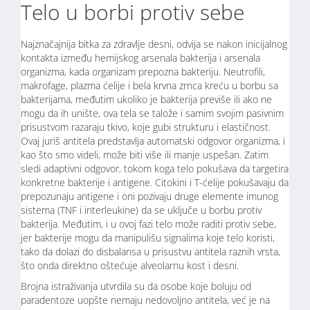
Telo u borbi protiv sebe
Najznačajnija bitka za zdravlje desni, odvija se nakon inicijalnog
kontakta između hemijskog arsenala bakterija i arsenala
organizma, kada organizam prepozna bakteriju. Neutrofili,
makrofage, plazma ćelije i bela krvna zrnca kreću u borbu sa
bakterijama, međutim ukoliko je bakterija previše ili ako ne
mogu da ih unište, ova tela se talože i samim svojim pasivnim
prisustvom razaraju tkivo, koje gubi strukturu i elastičnost.
Ovaj juriš antitela predstavlja automatski odgovor organizma, i
kao što smo videli, može biti više ili manje uspešan. Zatim
sledi adaptivni odgovor, tokom koga telo pokušava da targetira
konkretne bakterije i antigene. Citokini i T-ćelije pokušavaju da
prepozunaju antigene i oni pozivaju druge elemente imunog
sistema (TNF i interleukine) da se uključe u borbu protiv
bakterija. Međutim, i u ovoj fazi telo može raditi protiv sebe,
jer bakterije mogu da manipulišu signalima koje telo koristi,
tako da dolazi do disbalansa u prisustvu antitela raznih vrsta,
što onda direktno oštećuje alveolarnu kost i desni.
Brojna istraživanja utvrdila su da osobe koje boluju od
paradentoze uopšte nemaju nedovoljno antitela, već je na