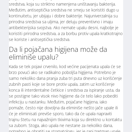
sredstva, koja su striktno namenjena uništavanju bakterija.
Međutim, antiseptička sredstva ne smeju se koristiti dugo u
kontinuitetu, jer ubijaju i dobre bakterije. Najuniverzalnija su
prirodna sredstva sa uljima, jer deluju preventivno i imaju
antibekterijska svojstva. Ako nemate upalu desni, najbolje je
koristiti prirodna sredstva, a za borbu protiv upala kratkotrajno
se koriste i anitseptička sredstva.
Da li pojačana higijena može da
eliminiše upalu?
Kada se tek pojavi crvenilo, kod većine pacijenata upala će se
brzo povući ako se radikalno poboljša higijena. Potrebno je
samo nekoliko dana pranja zuba tri puta dnevno uz korišćenje
zubnih pasti koje se bore protiv upala, zatim uz korišćenje
konca ili interdentalne četkice i sredstva za ispiranje usta, da
se postigne tako visok nivo higijene da će telo lako pobediti
infekciju u nastanku. Međutim, pojačane higijena, iako
pomaže, često nije dovoljna da eliminiše nešto jače upale ili
će je eliminisati previše sporo, tako da će upala napraviti
trajnu štetu na najvažnijim tkivima koja su direktno u kontaktu
sa zubom. Stoga, ako upala ne nestane za nekoliko dana,
potrebno je obratiti se stomatologu, jer je rani tretman upale