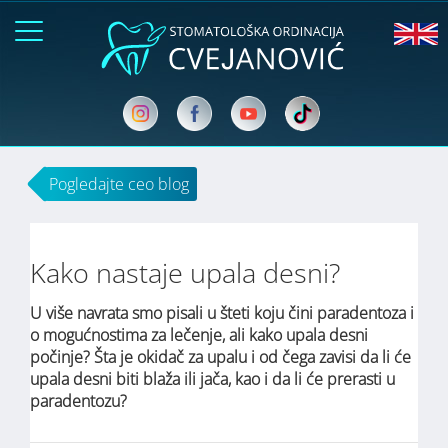
Pogledajte ceo blog
Kako nastaje upala desni?
U više navrata smo pisali u šteti koju čini paradentoza i
o mogućnostima za lečenje, ali kako upala desni
počinje? Šta je okidač za upalu i od čega zavisi da li će
upala desni biti blaža ili jača, kao i da li će prerasti u
paradentozu?