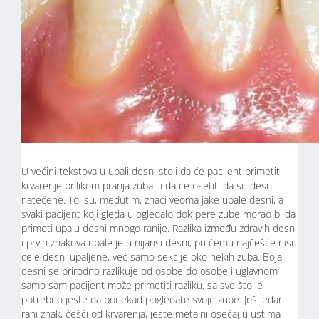
U većini tekstova u upali desni stoji da će pacijent primetiti
krvarenje prilikom pranja zuba ili da će osetiti da su desni
natečene. To, su, međutim, znaci veoma jake upale desni, a
svaki pacijent koji gleda u ogledalo dok pere zube morao bi da
primeti upalu desni mnogo ranije. Razlika između zdravih desni
i prvih znakova upale je u nijansi desni, pri čemu najčešće nisu
cele desni upaljene, već samo sekcije oko nekih zuba. Boja
desni se prirodno razlikuje od osobe do osobe i uglavnom
samo sam pacijent može primetiti razliku, sa sve što je
potrebno jeste da ponekad pogledate svoje zube. Još jedan
rani znak, češći od krvarenja, jeste metalni osećaj u ustima