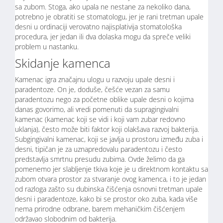
sa zubom. Stoga, ako upala ne nestane za nekoliko dana,
potrebno je obratiti se stomatologu, jer je rani tretman upale
desni u ordinaciji verovatno najisplativija stomatološka
procedura, jer jedan ili dva dolaska mogu da spreče veliki
problem u nastanku.
Skidanje kamenca
Kamenac igra značajnu ulogu u razvoju upale desni i
paradentoze. On je, doduše, češće vezan za samu
paradentozu nego za početne oblike upale desni o kojima
danas govorimo, ali vredi pomenuti da supragingivalni
kamenac (kamenac koji se vidi i koji vam zubar redovno
uklanja), često može biti faktor koji olakšava razvoj bakterija.
Subgingivalni kamenac, koji se javlja u prostoru između zuba i
desni, tipičan je za uznapredovalu paradentozu i često
predstavlja smrtnu presudu zubima. Ovde želimo da ga
pomenemo jer slabljenje tkiva koje je u direktnom kontaktu sa
zubom otvara prostor za stvaranje ovog kamenca, i to je jedan
od razloga zašto su dubinska čišćenja osnovni tretman upale
desni i paradentoze, kako bi se prostor oko zuba, kada više
nema prirodne odbrane, barem mehaničkim čišćenjem
održavao slobodnim od bakterija.