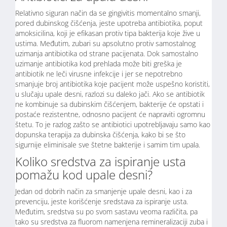
Relativno siguran način da se gingivitis momentalno smanji,
pored dubinskog čišćenja, jeste upotreba antibiotika, poput
amoksicilina, koji je efikasan protiv tipa bakterija koje žive u
ustima. Međutim, zubari su apsolutno protiv samostalnog
uzimanja antibiotika od strane pacijenata. Dok samostalno
uzimanje antibiotika kod prehlada može biti greška je
antibiotik ne leči virusne infekcije i jer se nepotrebno
smanjuje broj antibiotika koje pacijent može uspešno koristiti,
u slučaju upale desni, razlozi su daleko jači. Ako se antibiotik
ne kombinuje sa dubinskim čišćenjem, bakterije će opstati i
postaće rezistentne, odnosno pacijent će napraviti ogromnu
štetu. To je razlog zašto se antibiotici upotrebljavaju samo kao
dopunska terapija za dubinska čišćenja, kako bi se što
sigurnije eliminisale sve štetne bakterije i samim tim upala.
Koliko sredstva za ispiranje usta
pomažu kod upale desni?
Jedan od dobrih način za smanjenje upale desni, kao i za
prevenciju, jeste korišćenje sredstava za ispiranje usta.
Međutim, sredstva su po svom sastavu veoma različita, pa
tako su sredstva za fluorom namenjena remineralizaciji zuba i