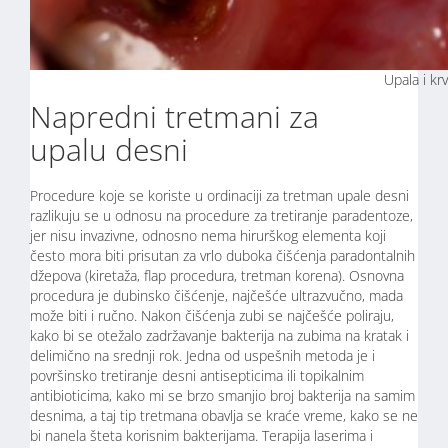
Upala i kr
Napredni tretmani za
upalu desni
Procedure koje se koriste u ordinaciji za tretman upale desni
razlikuju se u odnosu na procedure za tretiranje paradentoze,
jer nisu invazivne, odnosno nema hirurškog elementa koji
često mora biti prisutan za vrlo duboka čišćenja paradontalnih
džepova (kiretaža, flap procedura, tretman korena). Osnovna
procedura je dubinsko čišćenje, najčešće ultrazvučno, mada
može biti i ručno. Nakon čišćenja zubi se najčešće poliraju,
kako bi se otežalo zadržavanje bakterija na zubima na kratak i
delimično na srednji rok. Jedna od uspešnih metoda je i
površinsko tretiranje desni antisepticima ili topikalnim
antibioticima, kako mi se brzo smanjio broj bakterija na samim
desnima, a taj tip tretmana obavlja se kraće vreme, kako se ne
bi nanela šteta korisnim bakterijama. Terapija laserima i