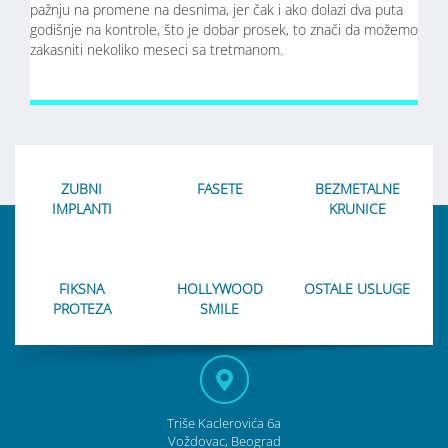
pažnju na promene na desnima, jer čak i ako dolazi dva puta
godišnje na kontrole, što je dobar prosek, to znači da možemo
zakasniti nekoliko meseci sa tretmanom.
ZUBNI
FASETE
BEZMETALNE
IMPLANTI
KRUNICE
FIKSNA
HOLLYWOOD
OSTALE USLUGE
PROTEZA
SMILE
Triše Kaclerovića 6a
Voždovac, Beograd