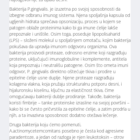
Bakterija P.gingivalis. je izuzetna po svojoj sposobnosti da
izbegne odbranu imunog sistema. Njena spoljašnja kapsula od
ugljenih hidrata sprečava opsonizaciju, proces u kojem se
patogen oblaže proteinima kako bi ga imune ćelije lakše
prepoznale i uništile. Osim toga, poseduje lipopolisaharid
(LPS) – složeni molekul u spoljašnjem omotaču, kojim bakterija
pokušava da upravlja imunom odgovoru organizma. Ova
bakterija proizvodi proteaze, odnosno enzime koji razgrađuju
proteine, uključujući imunoglobuline i komplemente, antitela
koja prepoznaju i neutrališu patogene. Osim što ometa imuni
odgovor, P. gingivalis direktno oštećuje tkiva i prodire u
epitelne ćelije usne duplje. Njene proteaze razgrađuju
kolagena vlakna, koja pružaju strukturalnu potporu desni, i
hijaluronsku kiselinu, ključnu za elastičnost tkiva, čime
omogućavaju bakteriji dublje prodiranje. Takođe, bakterija
koristi fimbrije – tanke proteinske izrasline na svojoj površini –
kako bi se čvrsto pričvrstila za epitelne ćelije, a zatim prodrla u
njih, a ta invazivna sposobnost dodatno otežava lečenje.
Druga bakterija koju ćemo pomenuti,
A.actinomycetemcomitans posebno je česta kod agresivne
paradentoze, a jedan od razloga je njen leukotoksin – otrov