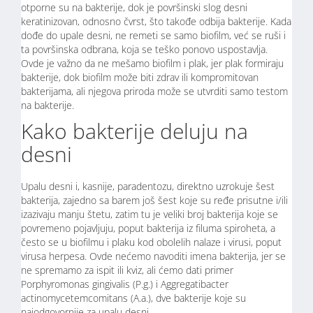
otporne su na bakterije, dok je površinski slog desni
keratinizovan, odnosno čvrst, što takođe odbija bakterije. Kada
dođe do upale desni, ne remeti se samo biofilm, već se ruši i
ta površinska odbrana, koja se teško ponovo uspostavlja.
Ovde je važno da ne mešamo biofilm i plak, jer plak formiraju
bakterije, dok biofilm može biti zdrav ili kompromitovan
bakterijama, ali njegova priroda može se utvrditi samo testom
na bakterije.
Kako bakterije deluju na
desni
Upalu desni i, kasnije, paradentozu, direktno uzrokuje šest
bakterija, zajedno sa barem još šest koje su ređe prisutne i/ili
izazivaju manju štetu, zatim tu je veliki broj bakterija koje se
povremeno pojavljuju, poput bakterija iz filuma spiroheta, a
često se u biofilmu i plaku kod obolelih nalaze i virusi, poput
virusa herpesa. Ovde nećemo navoditi imena bakterija, jer se
ne spremamo za ispit ili kviz, ali ćemo dati primer
Porphyromonas gingivalis (P.g.) i Aggregatibacter
actinomycetemcomitans (A.a.), dve bakterije koje su
najodgovornije za upalu desni.