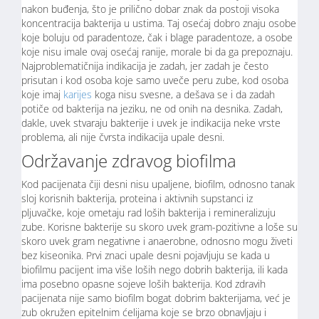
nakon buđenja, što je prilično dobar znak da postoji visoka
koncentracija bakterija u ustima. Taj osećaj dobro znaju osobe
koje boluju od paradentoze, čak i blage paradentoze, a osobe
koje nisu imale ovaj osećaj ranije, morale bi da ga prepoznaju.
Najproblematičnija indikacija je zadah, jer zadah je često
prisutan i kod osoba koje samo uveče peru zube, kod osoba
koje imaj
karijes
koga nisu svesne, a dešava se i da zadah
potiče od bakterija na jeziku, ne od onih na desnika. Zadah,
dakle, uvek stvaraju bakterije i uvek je indikacija neke vrste
problema, ali nije čvrsta indikacija upale desni.
Održavanje zdravog biofilma
Kod pacijenata čiji desni nisu upaljene, biofilm, odnosno tanak
sloj korisnih bakterija, proteina i aktivnih supstanci iz
pljuvačke, koje ometaju rad loših bakterija i remineralizuju
zube. Korisne bakterije su skoro uvek gram-pozitivne a loše su
skoro uvek gram negativne i anaerobne, odnosno mogu živeti
bez kiseonika. Prvi znaci upale desni pojavljuju se kada u
biofilmu pacijent ima više loših nego dobrih bakterija, ili kada
ima posebno opasne sojeve loših bakterija. Kod zdravih
pacijenata nije samo biofilm bogat dobrim bakterijama, već je
zub okružen epitelnim ćelijama koje se brzo obnavljaju i