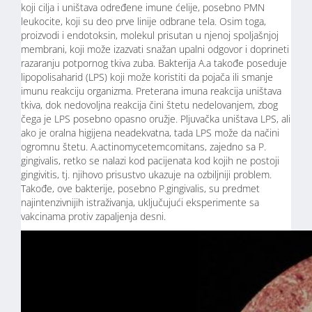
koji cilja i uništava određene imune ćelije, posebno PMN
leukocite, koji su deo prve linije odbrane tela. Osim toga,
proizvodi i endotoksin, molekul prisutan u njenoj spoljašnjoj
membrani, koji može izazvati snažan upalni odgovor i doprineti
razaranju potpornog tkiva zuba. Bakterija A.a takođe poseduje
lipopolisaharid (LPS) koji može koristiti da pojača ili smanje
imunu reakciju organizma. Preterana imuna reakcija uništava
tkiva, dok nedovoljna reakcija čini štetu nedelovanjem, zbog
čega je LPS posebno opasno oružje. Pljuvačka uništava LPS, ali
ako je oralna higijena neadekvatna, tada LPS može da načini
ogromnu štetu. A.actinomycetemcomitans, zajedno sa P.
gingivalis, retko se nalazi kod pacijenata kod kojih ne postoji
gingivitis, tj. njihovo prisustvo ukazuje na ozbiljniji problem.
Takođe, ove bakterije, posebno P.gingivalis, su predmet
najintenzivnijih istraživanja, uključujući eksperimente sa
vakcinama protiv zapaljenja desni.