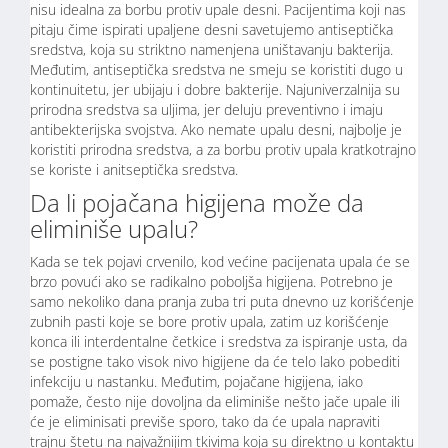
nisu idealna za borbu protiv upale desni. Pacijentima koji nas
pitaju čime ispirati upaljene desni savetujemo antiseptička
sredstva, koja su striktno namenjena uništavanju bakterija.
Međutim, antiseptička sredstva ne smeju se koristiti dugo u
kontinuitetu, jer ubijaju i dobre bakterije. Najuniverzalnija su
prirodna sredstva sa uljima, jer deluju preventivno i imaju
antibekterijska svojstva. Ako nemate upalu desni, najbolje je
koristiti prirodna sredstva, a za borbu protiv upala kratkotrajno
se koriste i anitseptička sredstva.
Da li pojačana higijena može da
eliminiše upalu?
Kada se tek pojavi crvenilo, kod većine pacijenata upala će se
brzo povući ako se radikalno poboljša higijena. Potrebno je
samo nekoliko dana pranja zuba tri puta dnevno uz korišćenje
zubnih pasti koje se bore protiv upala, zatim uz korišćenje
konca ili interdentalne četkice i sredstva za ispiranje usta, da
se postigne tako visok nivo higijene da će telo lako pobediti
infekciju u nastanku. Međutim, pojačane higijena, iako
pomaže, često nije dovoljna da eliminiše nešto jače upale ili
će je eliminisati previše sporo, tako da će upala napraviti
trajnu štetu na najvažnijim tkivima koja su direktno u kontaktu