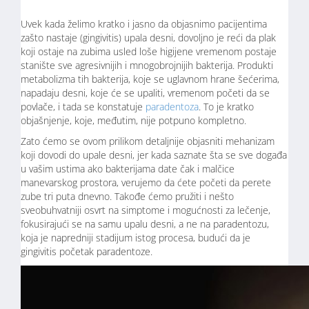
Uvek kada želimo kratko i jasno da objasnimo pacijentima
zašto nastaje (gingivitis) upala desni, dovoljno je reći da plak
koji ostaje na zubima usled loše higijene vremenom postaje
stanište sve agresivnijih i mnogobrojnijih bakterija. Produkti
metabolizma tih bakterija, koje se uglavnom hrane šećerima,
napadaju desni, koje će se upaliti, vremenom početi da se
povlače, i tada se konstatuje
paradentoza
. To je kratko
objašnjenje, koje, međutim, nije potpuno kompletno.
Zato ćemo se ovom prilikom detaljnije objasniti mehanizam
koji dovodi do upale desni, jer kada saznate šta se sve događa
u vašim ustima ako bakterijama date čak i malčice
manevarskog prostora, verujemo da ćete početi da perete
zube tri puta dnevno. Takođe ćemo pružiti i nešto
sveobuhvatniji osvrt na simptome i mogućnosti za lečenje,
fokusirajući se na samu upalu desni, a ne na paradentozu,
koja je napredniji stadijum istog procesa, budući da je
gingivitis početak paradentoze.