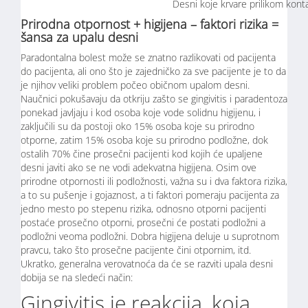
Desni koje krvare prilikom kont
Prirodna otpornost + higijena – faktori rizika =
šansa za upalu desni
Paradontalna bolest može se znatno razlikovati od pacijenta
do pacijenta, ali ono što je zajedničko za sve pacijente je to da
je njihov veliki problem počeo običnom upalom desni.
Naučnici pokušavaju da otkriju zašto se gingivitis i paradentoza
ponekad javljaju i kod osoba koje vode solidnu higijenu, i
zaključili su da postoji oko 15% osoba koje su prirodno
otporne, zatim 15% osoba koje su prirodno podložne, dok
ostalih 70% čine prosečni pacijenti kod kojih će upaljene
desni javiti ako se ne vodi adekvatna higijena. Osim ove
prirodne otpornosti ili podložnosti, važna su i dva faktora rizika,
a to su pušenje i gojaznost, a ti faktori pomeraju pacijenta za
jedno mesto po stepenu rizika, odnosno otporni pacijenti
postaće prosečno otporni, prosečni će postati podložni a
podložni veoma podložni. Dobra higijena deluje u suprotnom
pravcu, tako što prosečne pacijente čini otpornim, itd.
Ukratko, generalna verovatnoća da će se razviti upala desni
dobija se na sledeći način:
Gingivitis je reakcija, koja