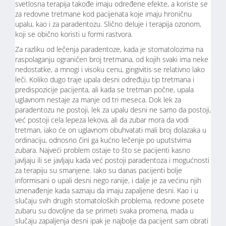
svetlosna terapija takođe imaju određene efekte, a koriste se
za redovne tretmane kod pacijenata koje imaju hroničnu
upalu, kao i za paradentozu. Slično deluje i terapija ozonom,
koji se obično koristi u formi rastvora.
Za razliku od lečenja paradentoze, kada je stomatolozima na
raspolaganju ograničen broj tretmana, od kojih svaki ima neke
nedostatke, a mnogi i visoku cenu, gingivitis se relativno lako
leči. Koliko dugo traje upala desni određuju tip tretmana i
predispozicije pacijenta, ali kada se tretman počne, upala
uglavnom nestaje za manje od tri meseca. Dok lek za
paradentozu ne postoji, lek za upalu desni ne samo da postoji,
već postoji cela lepeza lekova, ali da zubar mora da vodi
tretman, iako će on uglavnom obuhvatati mali broj dolazaka u
ordinaciju, odnosno čini ga kućno lečenje po uputstvima
zubara. Najveći problem ostaje to što se pacijenti kasno
javljaju ili se javljaju kada već postoji paradentoza i mogućnosti
za terapiju su smanjene. Iako su danas pacijenti bolje
informisani o upali desni nego ranije, i dalje je za većinu njih
iznenađenje kada saznaju da imaju zapaljene desni. Kao i u
slučaju svih drugih stomatoloških problema, redovne posete
zubaru su dovoljne da se primeti svaka promena, mada u
slučaju zapaljenja desni ipak je najbolje da pacijent sam obrati