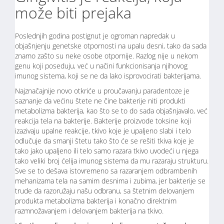
može biti prejaka
Poslednjih godina postignut je ogroman napredak u
objašnjenju genetske otpornosti na upalu desni, tako da sada
znamo zašto su neke osobe otpornije. Razlog nije u nekom
genu koji poseduju, već u načini funkcionisanja njihovog
imunog sistema, koji se ne da lako isprovocirati bakterijama.
Najznačajnije novo otkriće u proučavanju paradentoze je
saznanje da većinu štete ne čine bakterije niti produkti
metabolizma bakterija, kao što se to do sada objašnjavalo, već
reakcija tela na bakterije. Bakterije proizvode toksine koji
izazivaju upalne reakcije, tkivo koje je upaljeno slabi i telo
odlučuje da smanji štetu tako što će se rešiti tkiva koje je
tako jako upaljeno ili telo samo razara tkivo uvodeći u njega
tako veliki broj ćelija imunog sistema da mu razaraju strukturu.
Sve se to dešava istovremeno sa razaranjem odbrambenih
mehanizama tela na samim desnima i zubima, jer bakterije se
trude da razoružaju našu odbranu, sa štetnim delovanjem
produkta metabolizma bakterija i konačno direktnim
razmnožavanjem i delovanjem bakterija na tkivo.