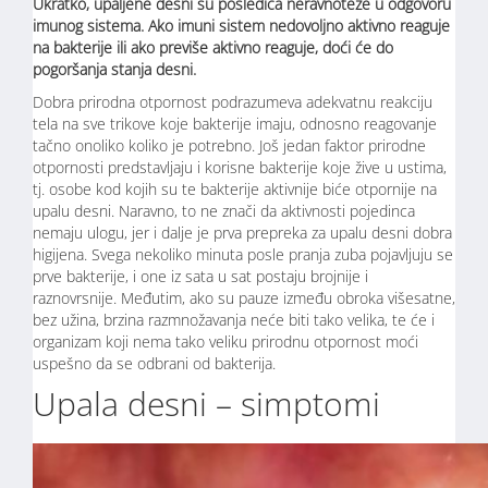
Ukratko, upaljene desni su posledica neravnoteže u odgovoru
imunog sistema. Ako imuni sistem nedovoljno aktivno reaguje
na bakterije ili ako previše aktivno reaguje, doći će do
pogoršanja stanja desni.
Dobra prirodna otpornost podrazumeva adekvatnu reakciju
tela na sve trikove koje bakterije imaju, odnosno reagovanje
tačno onoliko koliko je potrebno. Još jedan faktor prirodne
otpornosti predstavljaju i korisne bakterije koje žive u ustima,
tj. osobe kod kojih su te bakterije aktivnije biće otpornije na
upalu desni. Naravno, to ne znači da aktivnosti pojedinca
nemaju ulogu, jer i dalje je prva prepreka za upalu desni dobra
higijena. Svega nekoliko minuta posle pranja zuba pojavljuju se
prve bakterije, i one iz sata u sat postaju brojnije i
raznovrsnije. Međutim, ako su pauze između obroka višesatne,
bez užina, brzina razmnožavanja neće biti tako velika, te će i
organizam koji nema tako veliku prirodnu otpornost moći
uspešno da se odbrani od bakterija.
Upala desni – simptomi