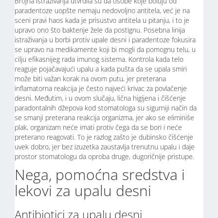
Brojna istraživanja utvrdila su da osobe koje boluju od
paradentoze uopšte nemaju nedovoljno antitela, već je na
sceni pravi haos kada je prisustvo antitela u pitanju, i to je
upravo ono što bakterije žele da postignu. Posebna linija
istraživanja u borbi protiv upale desni i paradentoze fokusira
se upravo na medikamente koji bi mogli da pomognu telu, u
cilju efikasnijeg rada imunog sistema. Kontrola kada telo
reaguje pojačavajući upalu a kada pušta da se upala smiri
može biti važan korak na ovom putu, jer preterana
inflamatorna reakcija je često najveći krivac za povlačenje
desni.
Međutim, i u ovom slučaju, lična higijena i čišćenje
paradontalnih džepova kod stomatologa su sigurniji način da
se smanji preterana reakcija organizma, jer ako se eliminiše
plak, organizam neće imati protiv čega da se bori i neće
preterano reagovati. To je razlog zašto je dubinsko čišćenje
uvek dobro, jer bez izuzetka zaustavlja trenutnu upalu i daje
prostor stomatologu da oproba druge, dugoričnije pristupe.
Nega, pomoćna sredstva i
lekovi za upalu desni
Antibiotici za upalu desni