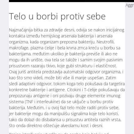
Aggr
Telo u borbi protiv sebe
Najznačajnija bitka za zdravlje desni, odvija se nakon inicijalnog
kontakta između hemijskog arsenala bakterija i arsenala
organizma, kada organizam prepozna bakteriju. Neutrofili,
makrofage, plazma ćelije i bela krvna zrnca kreću u borbu sa
bakterijama, međutim ukoliko je bakterija previše ili ako ne
mogu da ih unište, ova tela se talože i samim svojim pasivnim
prisustvom razaraju tkivo, koje gubi strukturu i elastičnost.
Ovaj juriš antitela predstavlja automatski odgovor organizma, i
kao što smo videli, može biti više ili manje uspešan. Zatim
sledi adaptivni odgovor, tokom koga telo pokušava da targetira
konkretne bakterije i antigene. Citokini i T-ćelije pokušavaju da
prepozunaju antigene i oni pozivaju druge elemente imunog
sistema (TNF i interleukine) da se uključe u borbu protiv
bakterija. Međutim, i u ovoj fazi telo može raditi protiv sebe,
jer bakterije mogu da manipulišu signalima koje telo koristi,
tako da dolazi do disbalansa u prisustvu antitela raznih vrsta,
što onda direktno oštećuje alveolarnu kost i desni.