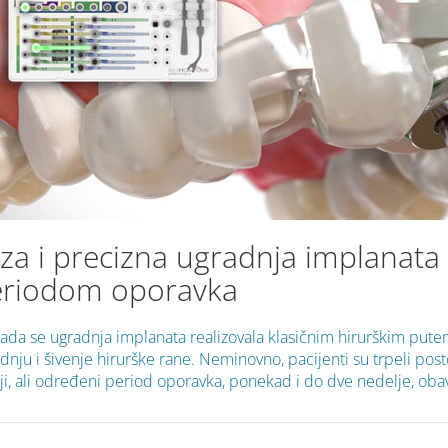
za i precizna ugradnja implanata
eriodom oporavka
ada se ugradnja implanata realizovala klasičnim hirurškim putem
dnju i šivenje hirurške rane. Neminovno, pacijenti su trpeli postop
i, ali određeni period oporavka, ponekad i do dve nedelje, obav