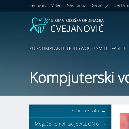
Cenovnik
Video
Naši radovi
Garancija
Dentalni
ZUBNI IMPLANTI
HOLLYWOOD SMILE
FASETE –
Kompjuterski v
Zubi za 3 sata →
Moguće komplikacije ALL ON 6 →