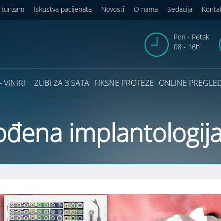
 turizam
Iskustva pacijenata
Novosti
O nama
Sedacija
Konta
Pon - Petak
08 - 16h
 VINIRI
ZUBI ZA 3 SATA
FIKSNE PROTEZE
ONLINE PREGLE
ođena implantologij