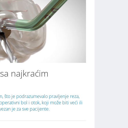
 sa najkraćim
, što je podrazumevalo pravljenje reza,
erativni bol i otok, koji može biti veći ili
ezan je za sve pacijente.