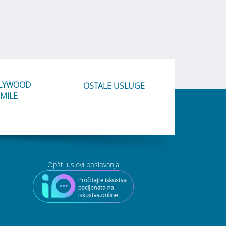
LYWOOD
OSTALE USLUGE
MILE
Opšti uslovi poslovanja