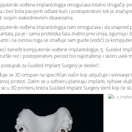
juterski vođena implantologija omogućava totalno drugačiji pri
a i bez bola pacijenti odlaze kući i postoperativni tok je značaj
iti svojim svakodnevnim obavezama.
juterski vođena implantologija nam omogućava i da unapred pl
antata, pa je i sama protetska faza znatno preciznija, sigurnija i 
anti i na osnovu toga se izrađuje sam guide (vodič) za kompjuter
eći benefit kompjuterski vođene implantologije, tj. Guided Impl
irurški rez i postoperativni period bio najizraženiji i skoro uve
postupak za Guided Implant Surgery je sledeći:
đuje se 3D ortopan na specifičan način koji uključuje i snimanj
amoj protezi. Zatim se u softveru planiraju implanti, njihove du
 se u 3D printeru kreira Guided Implant Surgery stent koji će služ