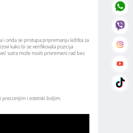
a i onda se pristupa pripremanju ležišta za
ovi kako bi se verifikovala pozicija
 već sutra može nositi privremeni rad bez
 preciznijim i estetski boljim.