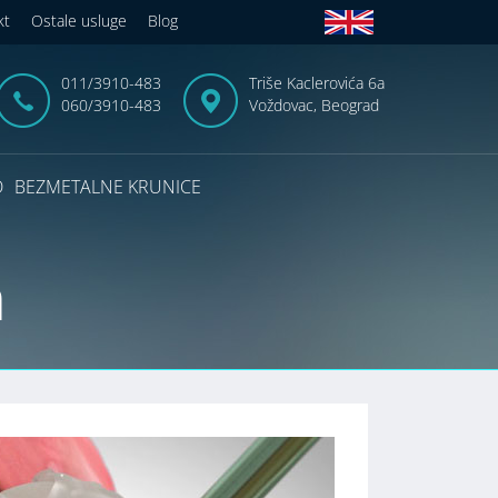
kt
Ostale usluge
Blog
011/3910-483
Triše Kaclerovića 6a
060/3910-483
Voždovac, Beograd
D
BEZMETALNE KRUNICE
a