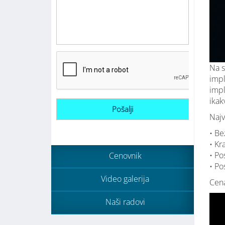
Na s
impl
impl
ikak
Najv
• Be
• Kr
• Po
Cenovnik
• Po
Video galerija
Cena
Naši radovi