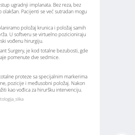
stup ugradnji implanata. Bez reza, bez
no olakšan. Pacijenti se već sutradan mogu
aniramo položaj krunica i položaj samih
brža. U softveru se virtuelno pozicioniraju
ski vođenu hirurgiju.
ant Surgery, je kod totalne bezubosti, gde
k traje pomenute dve sedmice.
e totalne proteze sa specijalnim markerima
žine, pozicije i međusobni položaj. Nakon
iti kao vođica za hiruršku intervenciju.