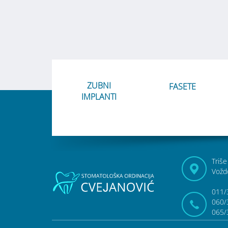
ZUBNI
FASETE
IMPLANTI
Triše
Vožd
011/
060/
065/