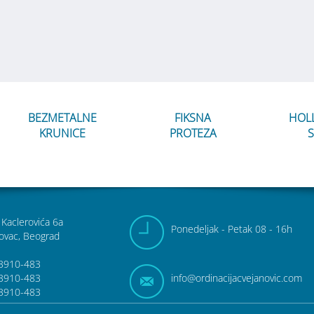
BEZMETALNE
FIKSNA
HOL
KRUNICE
PROTEZA
S
 Kaclerovića 6a
Pon
edeljak
- Pet
ak
08 - 16h
ovac, Beograd
3910-483
3910-483
info@ordinacija
cvejanovic.com
3910-483