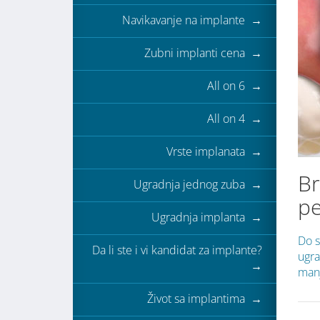
Navikavanje na implante →
Zubni implanti cena →
All on 6 →
All on 4 →
Vrste implanata →
Br
Ugradnja jednog zuba →
p
Ugradnja implanta →
Do s
Da li ste i vi kandidat za implante?
ugra
→
manj
Život sa implantima →