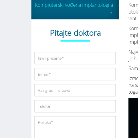
Kompjuterski vođena implantologija
Komp
→
otok
vrat
Komp
Pitajte doktora
impl
impl
Najv
je h
Sam 
Izra
na s
toga