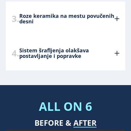
Roze keramika na mestu povučenih
3.
desni
Sistem šrafljenja olakšava
4.
postavljanje i popravke
ALL
ON
6
BEFORE
&
AFTER