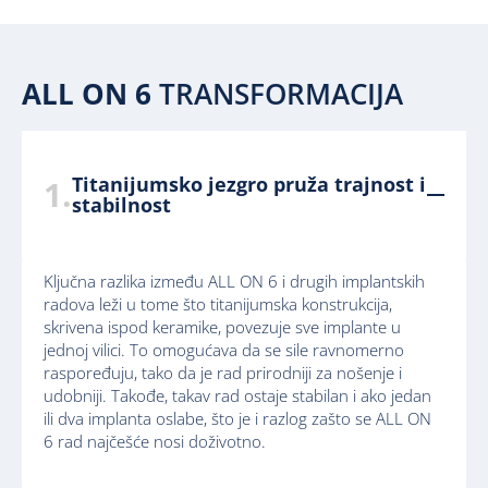
ALL ON 6
TRANSFORMACIJA
Titanijumsko jezgro pruža trajnost i
1.
stabilnost
Ključna razlika između ALL ON 6 i drugih implantskih
radova leži u tome što titanijumska konstrukcija,
skrivena ispod keramike, povezuje sve implante u
jednoj vilici. To omogućava da se sile ravnomerno
raspoređuju, tako da je rad prirodniji za nošenje i
udobniji. Takođe, takav rad ostaje stabilan i ako jedan
ili dva implanta oslabe, što je i razlog zašto se ALL ON
6 rad najčešće nosi doživotno.