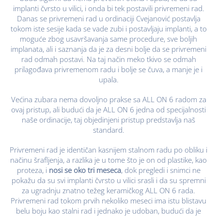
implanti čvrsto u vilici, i onda bi tek postavili privremeni rad.
Danas se privremeni rad u ordinaciji Cvejanović postavlja
tokom iste sesije kada se vade zubi i postavljaju implanti, a to
moguće zbog usavršavanja same procedure, sve boljih
implanata, ali i saznanja da je za desni bolje da se privremeni
rad odmah postavi. Na taj način meko tkivo se odmah
prilagođava privremenom radu i bolje se čuva, a manje je i
upala.
Većina zubara nema dovoljno prakse sa ALL ON 6 radom za
ovaj pristup, ali budući da je ALL ON 6 jedna od specijalnosti
naše ordinacije, taj objedinjeni pristup predstavlja naš
standard.
Privremeni rad je identičan kasnijem stalnom radu po obliku i
načinu šrafljenja, a razlika je u tome što je on od plastike, kao
proteza, i
nosi se oko tri meseca
, dok pregledi i snimci ne
pokažu da su svi implanti čvrsto u vilici srasli i da su spremni
za ugradnju znatno težeg keramičkog ALL ON 6 rada.
Privremeni rad tokom prvih nekoliko meseci ima istu blistavu
belu boju kao stalni rad i jednako je udoban, budući da je