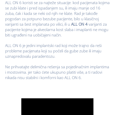
ALL ON 6 koristi se za najteže situacije: kod pacijenata kojima
se zubi klate i pred ispadanjem su, ili imaju manje od 16
zuba, čak i kada se neki od njih ne klate. Rad je takođe
pogodan za potpuno bezube pacijente, bilo u klasičnoj
varijanti sa šest implanata po vilici, ili u
ALL ON 4
varijanti za
pacijente kojima je alveolarna kost slaba i imaplanti ne mogu
biti ugrađeni na uobičajeni način.
ALL ON 6 je jedini implantski rad koji može trajno da reši
probleme pacijenata koji su počeli da gube zube ili imaju
uznapredovalu paradentozu.
Ne prihvatajte delimična rešenja sa pojedinačnim implantima
i mostovima. jer tako ćete ukupuno platiti više, a ti radovi
nikada nisu stabilni i komforni kao ALL ON 6.