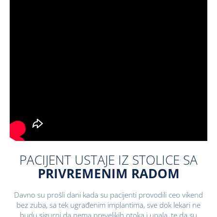
PACIJENT USTAJE IZ STOLICE SA
PRIVREMENIM RADOM
Davno su prošli dani kada su pacijenti provodili ceo vikend
bez zuba, sa tek ugrađenim implantima, sve dok lekari ne
budu sigurni da nema prevelikih otoka i upala, te da su