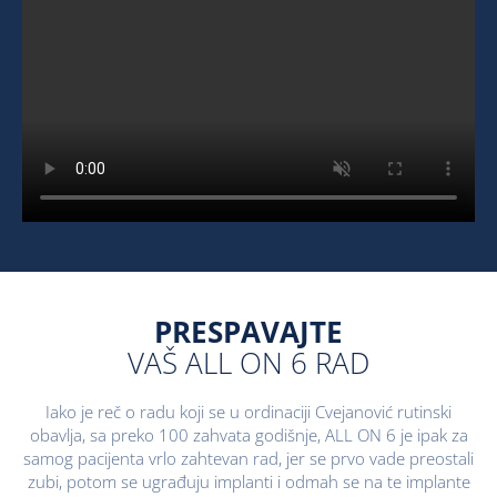
PRESPAVAJTE
VAŠ ALL ON 6 RAD
Iako je reč o radu koji se u ordinaciji Cvejanović rutinski
obavlja, sa preko 100 zahvata godišnje, ALL ON 6 je ipak za
samog pacijenta vrlo zahtevan rad, jer se prvo vade preostali
zubi, potom se ugrađuju implanti i odmah se na te implante