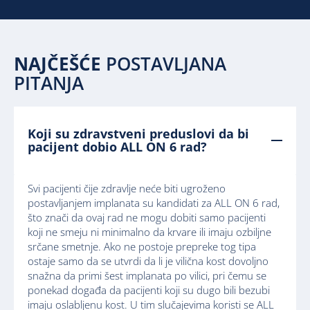
NAJČEŠĆE
POSTAVLJANA
PITANJA
Koji su zdravstveni preduslovi da bi
pacijent dobio ALL ON 6 rad?
Svi pacijenti čije zdravlje neće biti ugroženo
postavljanjem implanata su kandidati za ALL ON 6 rad,
što znači da ovaj rad ne mogu dobiti samo pacijenti
koji ne smeju ni minimalno da krvare ili imaju ozbiljne
srčane smetnje. Ako ne postoje prepreke tog tipa
ostaje samo da se utvrdi da li je vilična kost dovoljno
snažna da primi šest implanata po vilici, pri čemu se
ponekad događa da pacijenti koji su dugo bili bezubi
imaju oslabljenu kost. U tim slučajevima koristi se ALL