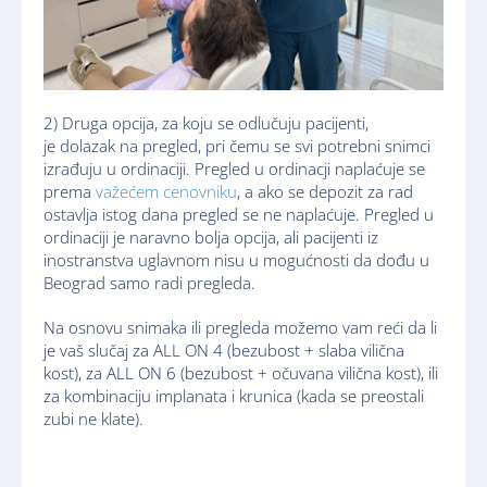
2) Druga opcija, za koju se odlučuju pacijenti,
je dolazak na pregled, pri čemu se svi potrebni snimci
izrađuju u ordinaciji. Pregled u ordinacji naplaćuje se
prema
važećem cenovniku
, a ako se depozit za rad
ostavlja istog dana pregled se ne naplaćuje. Pregled u
ordinaciji je naravno bolja opcija, ali pacijenti iz
inostranstva uglavnom nisu u mogućnosti da dođu u
Beograd samo radi pregleda.
Na osnovu snimaka ili pregleda možemo vam reći da li
je vaš slučaj za ALL ON 4 (bezubost + slaba vilična
kost), za ALL ON 6 (bezubost + očuvana vilična kost), ili
za kombinaciju implanata i krunica (kada se preostali
zubi ne klate).