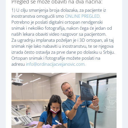
Pregled se može obaviti na dva načina:
1) U cilju smanjenja broja dolazaka, za pacijente iz
inostranstva omogućili smo
ONLINE PREGLED
.
Potrebno je poslati digitalni ortopan rendgenski
snimak i nekoliko fotografija, nakon čega će jedan od
naših lekara obaviti video razgovor sa pacijentom.
Za ugradnju implanata poželjan je i 3D ortopan, ali taj
snimak nije lako nabaviti u inostranstvu, te se njegova
izrada često ostavlja za prve dane po dolasku u Srbiju.
Ortopan snimak i fotografije možete poslati na
adresu
info@ordinacijacvejanovic.com.