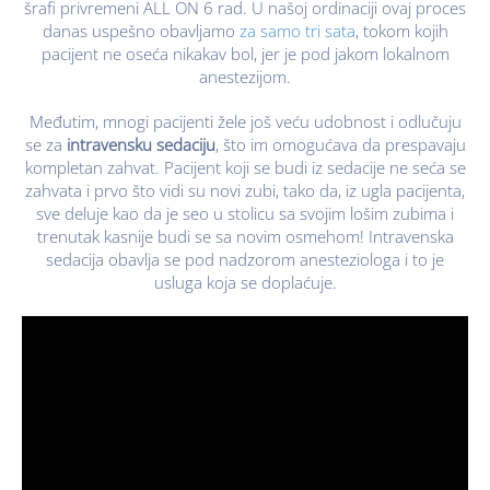
šrafi privremeni ALL ON 6 rad. U našoj ordinaciji ovaj proces
danas uspešno obavljamo
za samo tri sata
, tokom kojih
pacijent ne oseća nikakav bol, jer je pod jakom lokalnom
anestezijom.
Međutim, mnogi pacijenti žele još veću udobnost i odlučuju
se za
intravensku sedaciju
, što im omogućava da prespavaju
kompletan zahvat. Pacijent koji se budi iz sedacije ne seća se
zahvata i prvo što vidi su novi zubi, tako da, iz ugla pacijenta,
sve deluje kao da je seo u stolicu sa svojim lošim zubima i
trenutak kasnije budi se sa novim osmehom! Intravenska
sedacija obavlja se pod nadzorom anesteziologa i to je
usluga koja se doplaćuje.