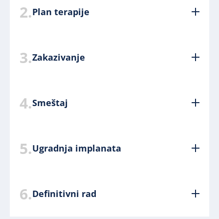
2.
Plan terapije
3.
Zakazivanje
4.
Smeštaj
5.
Ugradnja implanata
6.
Definitivni rad