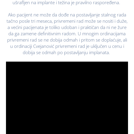
ušrafljen na implante i težina je pravilno raspoređena.
Ako pacijent ne može da dođe na postavljanje stalnog rada
tačno posle tri meseca, privremeni rad može se nositi i duže,
a većini pacijenata je toliko udoban i praktičan da ni ne žure
da ga zamene definitivnim radom. U mnogim ordinacijama
privremeni rad se ne dobija odmah i pritom se doplaćuje, ali
u ordinaciji Cvejanović privremeni rad je uključen u cenu i
dobija se odmah po postavljanju implanata.