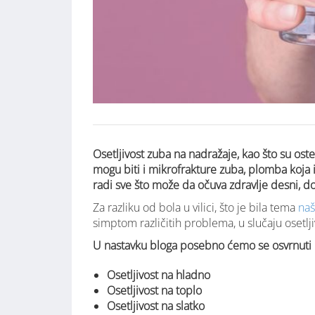
Osetljivost zuba na nadražaje, kao što su oste
mogu biti i mikrofrakture zuba, plomba koja i
radi sve što može da očuva zdravlje desni, d
Za razliku od bola u vilici, što je bila tema
naš
simptom različitih problema, u slučaju osetljiv
U nastavku bloga posebno ćemo se osvrnuti na 
Osetljivost na hladno
Osetljivost na toplo
Osetljivost na slatko