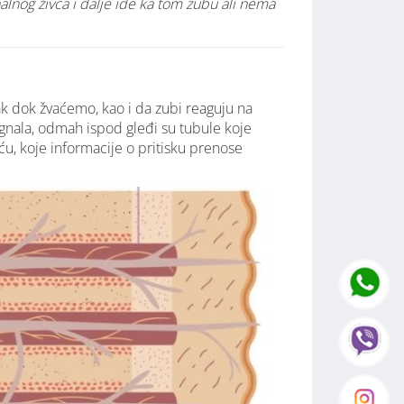
alnog živca i dalje ide ka tom zubu ali nema
k dok žvaćemo, kao i da zubi reaguju na
ignala, odmah ispod gleđi su tubule koje
ću, koje informacije o pritisku prenose