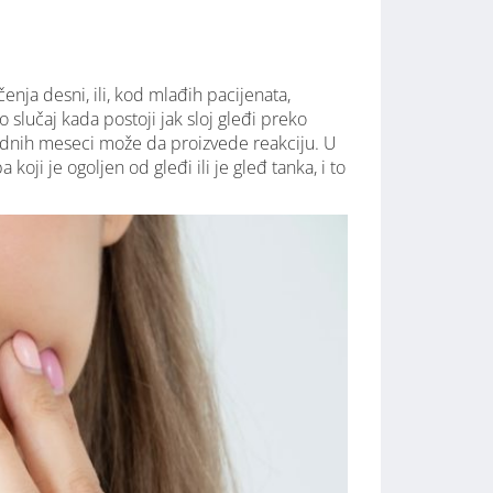
enja desni, ili, kod mlađih pacijenata,
o slučaj kada postoji jak sloj gleđi preko
ladnih meseci može da proizvede reakciju. U
koji je ogoljen od gleđi ili je gleđ tanka, i to