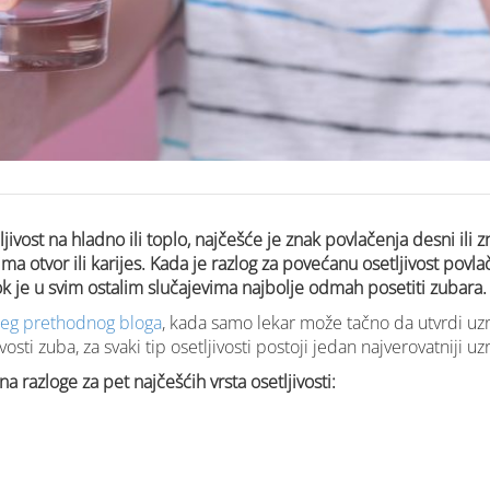
ljivost na hladno ili toplo, najčešće je znak povlačenja desni ili 
ma otvor ili karijes. Kada je razlog za povećanu osetljivost povla
ok je u svim ostalim slučajevima najbolje odmah posetiti zubara
eg prethodnog bloga
, kada samo lekar može tačno da utvrdi uzr
osti zuba, za svaki tip osetljivosti postoji jedan najverovatniji uz
razloge za pet najčešćih vrsta osetljivosti: