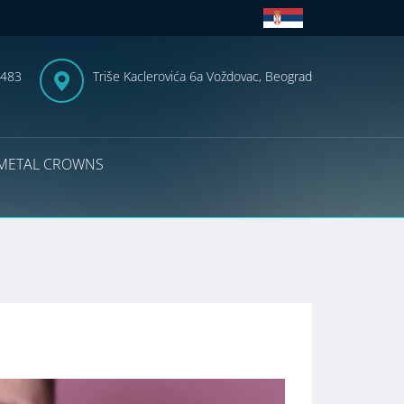
-483
Triše Kaclerovića 6a Voždovac, Beograd
METAL CROWNS