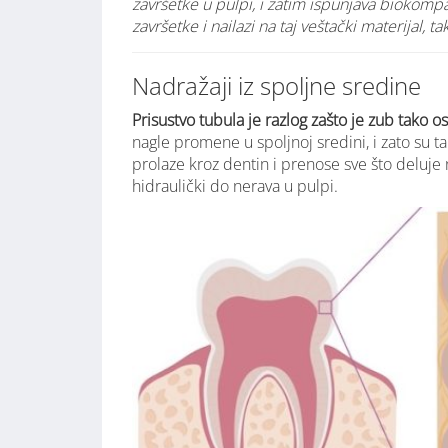
završetke u pulpi, i zatim ispunjava biokomp
završetke i nailazi na taj veštački materijal, 
Nadražaji iz spoljne sredine
Prisustvo tubula je razlog zašto je zub tako ose
nagle promene u spoljnoj sredini, i zato su 
prolaze kroz dentin i prenose sve što deluje
hidraulički do nerava u pulpi.