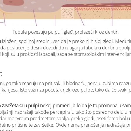
Tubule povezuju pulpu i gleđ, prolazeći kroz dentin
u izloženi spoljnoj sredini, već da je preko njih sloj gleđi. Među
 da povlačenje desni dovodi do izlaganja tubula u dentinu spoljnoj
i koji su u prošlosti ispadali, sada se stomatološkim intervencija
a
ni, pa tako reaguju na pritisak ili hladnoću, nervi u zubima reag
ci karijesa. Isto važi i za početak nekroze pulpe, tako da će svaki p
h završetaka u pulpi nekoj promeni, bilo da je to promena u samoj 
poljašnji nadražaji takođe percepiraju tako što posredno deluju 
 udarimo tvrdim predmetom spolja, preko gleđi, osetićemo bol u z
odatno pritisne te završetke. Ovde nema prenošenja nadražaja pre