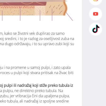
tim, kako se životni vek duplirao za samo
 sredini, i to je razlog za osetljivost zuba na
ma dugo održavaju, i to su upravo zubi koji su
uju i na promene u samoj pulpi, i zato upala
roces u pulpi koji stvara pritisak na živac biti
pulpi ili nadražaj koji stiže preko tubula iz
na pulpu, ne direktno preko tubula. Na
ubu, jer vribracija čini da upaljena pulpa,
ko tubula, ali nadražaj iz spoljne sredine