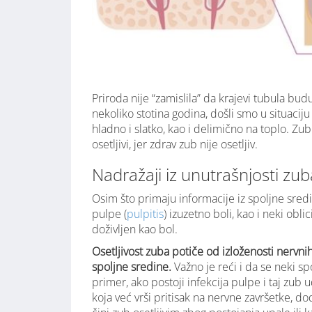
Priroda nije “zamislila” da krajevi tubula bud
nekoliko stotina godina, došli smo u situaciju
hladno i slatko, kao i delimično na toplo. Zub
osetljivi, jer zdrav zub nije osetljiv.
Nadražaji iz unutrašnjosti zub
Osim što primaju informacije iz spoljne sredi
pulpe (
pulpitis
) izuzetno boli, kao i neki obli
doživljen kao bol.
Osetljivost zuba potiče od izloženosti nervni
spoljne sredine.
Važno je reći i da se neki s
primer, ako postoji infekcija pulpe i taj zub
koja već vrši pritisak na nervne završetke, d