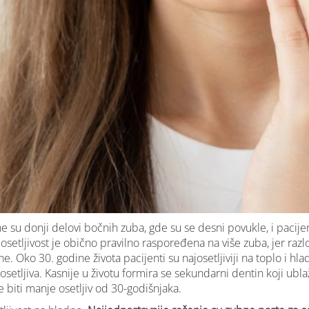
ne su donji delovi bočnih zuba, gde su se desni povukle, i pacij
osetljivost je obično pravilno raspoređena na više zuba, jer razl
. Oko 30. godine života pacijenti su najosetljiviji na toplo i hlad
 osetljiva. Kasnije u životu formira se sekundarni dentin koji ubl
že biti manje osetljiv od 30-godišnjaka.