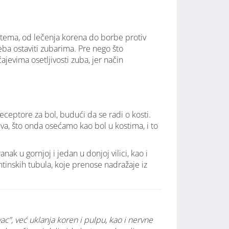
ih tema, od lečenja korena do borbe protiv
eba ostaviti zubarima. Pre nego što
jevima osetljivosti zuba, jer način
receptore za bol, budući da se radi o kosti.
iva, što onda osećamo kao bol u kostima, i to
ak u gornjoj i jedan u donjoj vilici, kao i
tinskih tubula, koje prenose nadražaje iz
ac”, već uklanja koren i pulpu, kao i nervne