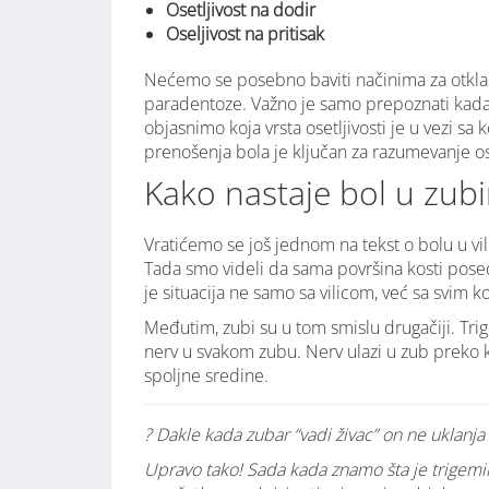
Osetljivost na dodir
Oseljivost na pritisak
Nećemo se posebno baviti načinima za otklanja
paradentoze. Važno je samo prepoznati kada j
objasnimo koja vrsta osetljivosti je u vezi s
prenošenja bola je ključan za razumevanje ose
Kako nastaje bol u zub
Vratićemo se još jednom na tekst o bolu u vili
Tada smo videli da sama površina kosti posedu
je situacija ne samo sa vilicom, već sa svim k
Međutim, zubi su u tom smislu drugačiji. Trige
nerv u svakom zubu. Nerv ulazi u zub preko k
spoljne sredine.
? Dakle kada zubar “vadi živac” on ne uklanja 
Upravo tako! Sada kada znamo šta je trigemina