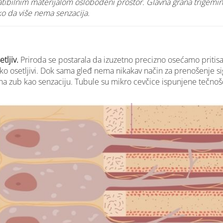
atibilnim materijalom oslobođeni prostor. Glavna grana trigemin
tako da više nema senzacija.
tljiv.
Priroda se postarala da izuzetno precizno osećamo pritisa
tako osetljivi. Dok sama gleđ nema nikakav način za prenošenje s
 na zub kao senzaciju. Tubule su mikro cevčice ispunjene tečnoš