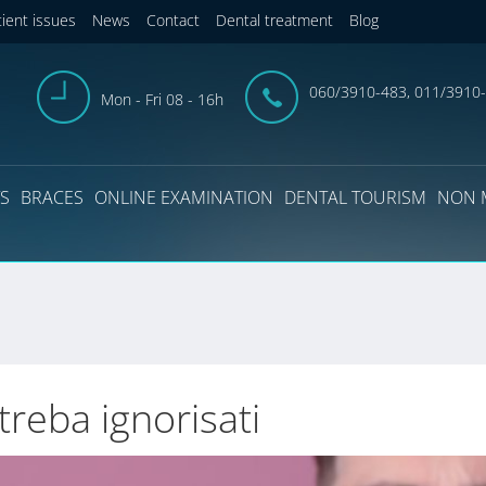
tient issues
News
Contact
Dental treatment
Blog
060/3910-483, 011/3910
Mon - Fri 08 - 16h
S
BRACES
ONLINE EXAMINATION
DENTAL TOURISM
NON 
treba ignorisati