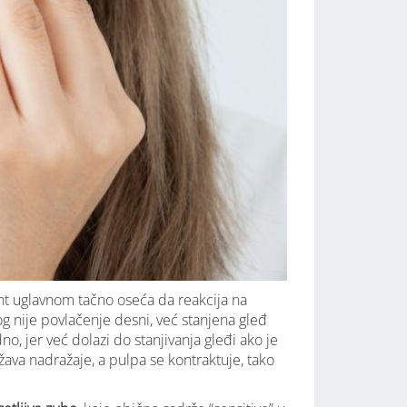
ent uglavnom tačno oseća da reakcija na
og nije povlačenje desni, već stanjena gleđ
no, jer već dolazi do stanjivanja gleđi ako je
ažava nadražaje, a pulpa se kontraktuje, tako