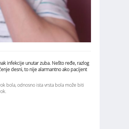
znak infekcije unutar zuba. Nešto ređe, razlog
čenje desni, to nije alarmantno ako pacijent
.
ok bola, odnosno ista vrsta bola može biti
rok.