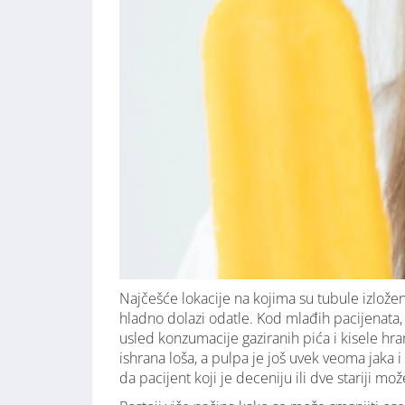
Najčešće lokacije na kojima su tubule izlože
hladno dolazi odatle. Kod mlađih pacijenata, 
usled konzumacije gaziranih pića i kisele hrane
ishrana loša, a pulpa je još uvek veoma jaka i
da pacijent koji je deceniju ili dve stariji mo