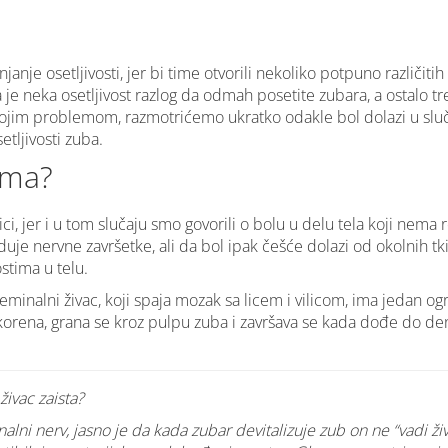
nje osetljivosti, jer bi time otvorili nekoliko potpuno različit
e neka osetljivost razlog da odmah posetite zubara, a ostalo tr
a kojim problemom, razmotrićemo ukratko odakle bol dolazi u sluča
tljivosti zuba.
ima?
ci, jer i u tom slučaju smo govorili o bolu u delu tela koji nema 
je nervne završetke, ali da bol ipak češće dolazi od okolnih tk
ostima u telu.
minalni živac, koji spaja mozak sa licem i vilicom, ima jedan ogran
orena, grana se kroz pulpu zuba i završava se kada dođe do den
živac zaista?
lni nerv, jasno je da kada zubar devitalizuje zub on ne “vadi živ