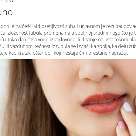
arijesa.
adno
no je najčešći vid osetljivosti zuba i uglavnom je rezultat povlač
 veća izloženost tubula promenama u spoljnoj sredini nego što je t
ću, tako da i čaša vode iz vodovoda ili disanje na usta tokom h
ili vazduhom, tečnost iz tubula se izvlači ka spolja, ka delu zuba 
stuje kao kratak, oštar bol, koji nestaje čim prestane nadražaj.