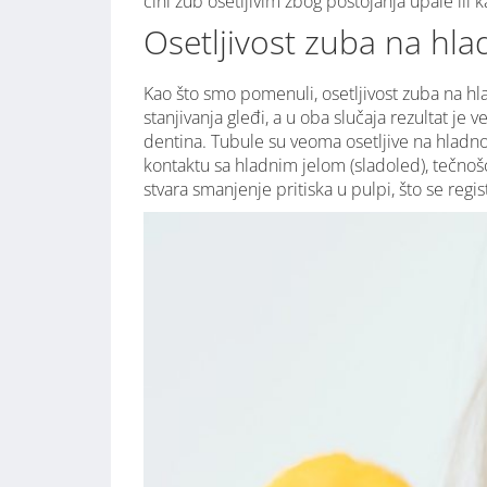
čini zub osetljivim zbog postojanja upale ili k
Osetljivost zuba na hl
Kao što smo pomenuli, osetljivost zuba na hlad
stanjivanja gleđi, a u oba slučaja rezultat je
dentina. Tubule su veoma osetljive na hladno
kontaktu sa hladnim jelom (sladoled), tečnošću 
stvara smanjenje pritiska u pulpi, što se regi