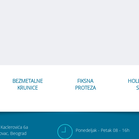
BEZMETALNE
FIKSNA
HOL
KRUNICE
PROTEZA
S
 Kaclerovića 6a
Pon
edeljak
- Pet
ak
08 - 16h
ovac, Beograd