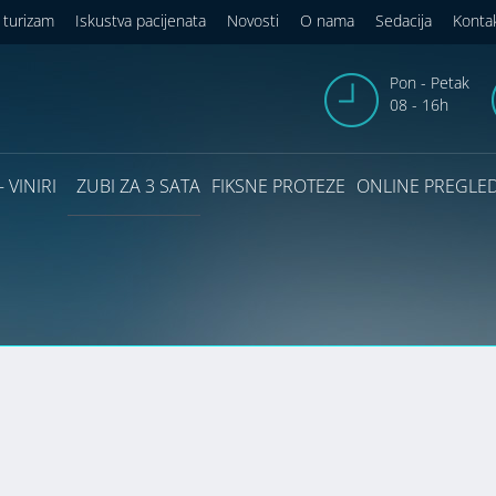
 turizam
Iskustva pacijenata
Novosti
O nama
Sedacija
Konta
Pon - Petak
08 - 16h
 VINIRI
ZUBI ZA 3 SATA
FIKSNE PROTEZE
ONLINE PREGLE