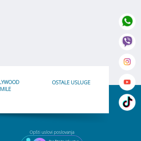
LYWOOD
OSTALE USLUGE
MILE
Opšti uslovi poslovanja