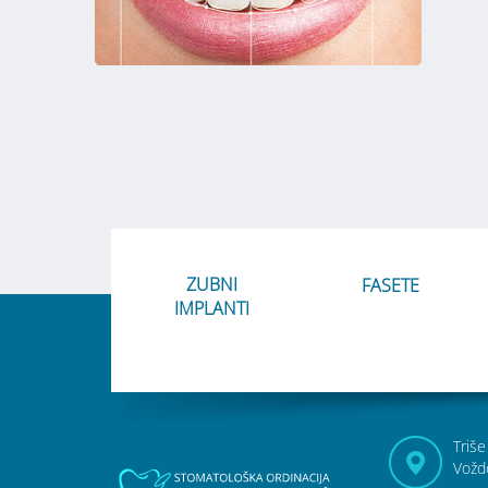
ZUBNI
FASETE
IMPLANTI
Triše
Vožd