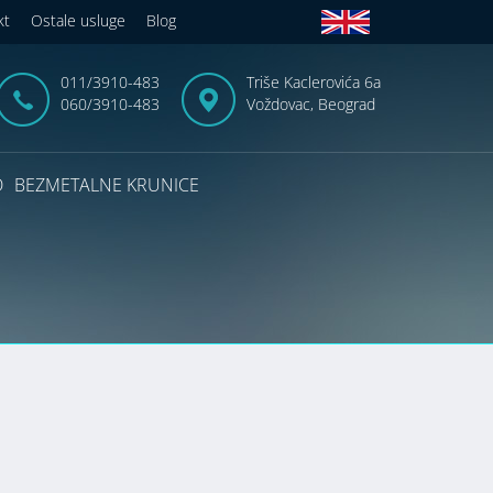
kt
Ostale usluge
Blog
011/3910-483
Triše Kaclerovića 6a
060/3910-483
Voždovac, Beograd
D
BEZMETALNE KRUNICE