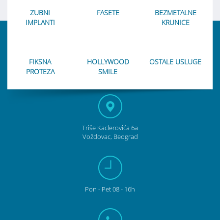
ZUBNI
FASETE
BEZMETALNE
IMPLANTI
KRUNICE
FIKSNA
HOLLYWOOD
OSTALE USLUGE
PROTEZA
SMILE
Triše Kaclerovića 6a
Voždovac, Beograd
Pon
- Pet
08 - 16h