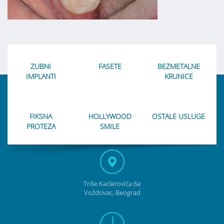
ZUBNI
FASETE
BEZMETALNE
IMPLANTI
KRUNICE
FIKSNA
HOLLYWOOD
OSTALE USLUGE
PROTEZA
SMILE
Triše Kaclerovića 6a
Voždovac, Beograd