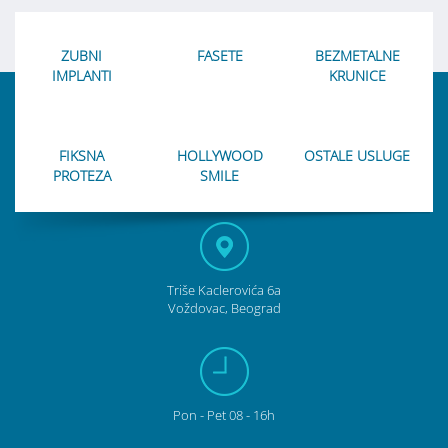
ZUBNI
FASETE
BEZMETALNE
IMPLANTI
KRUNICE
FIKSNA
HOLLYWOOD
OSTALE USLUGE
PROTEZA
SMILE
Triše Kaclerovića 6a
Voždovac, Beograd
Pon
- Pet
08 - 16h