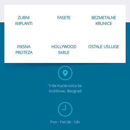
ZUBNI
FASETE
BEZMETALNE
IMPLANTI
KRUNICE
FIKSNA
HOLLYWOOD
OSTALE USLUGE
PROTEZA
SMILE
Triše Kaclerovića 6a
Voždovac, Beograd
Pon
- Pet
08 - 16h