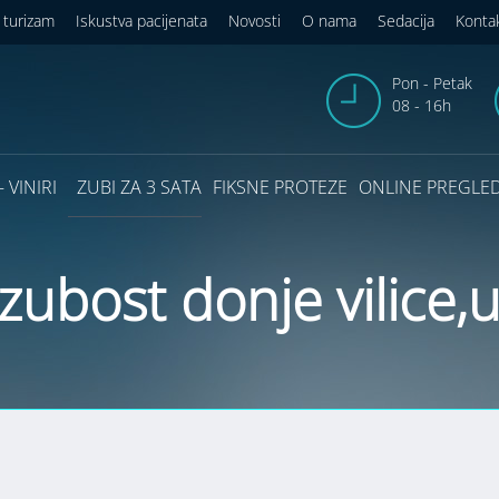
 turizam
Iskustva pacijenata
Novosti
O nama
Sedacija
Konta
Pon - Petak
08 - 16h
 VINIRI
ZUBI ZA 3 SATA
FIKSNE PROTEZE
ONLINE PREGLE
zubost donje vilice,u