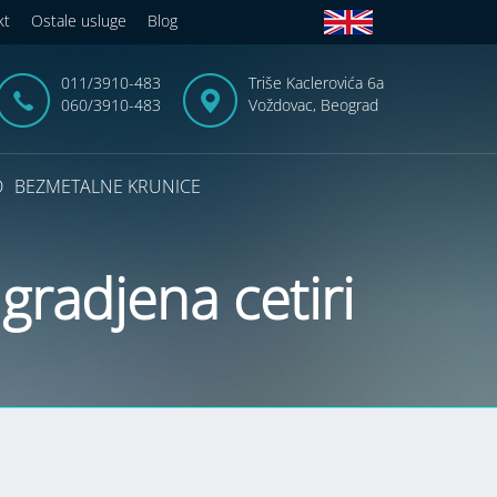
kt
Ostale usluge
Blog
011/3910-483
Triše Kaclerovića 6a
060/3910-483
Voždovac, Beograd
D
BEZMETALNE KRUNICE
gradjena cetiri