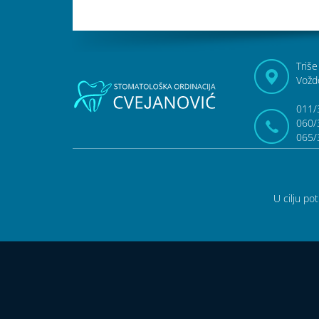
Triše
Vožd
011/
060/
065/
U cilju po