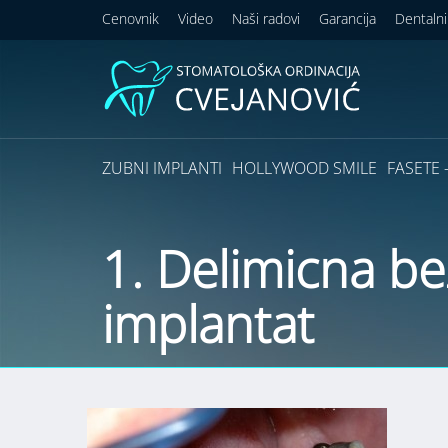
Cenovnik
Video
Naši radovi
Garancija
Dentalni
ZUBNI IMPLANTI
HOLLYWOOD SMILE
FASETE –
1. Delimicna be
implantat