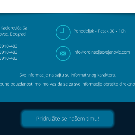
 Kaclerovića 6a
Pon
edeljak
- Pet
ak
08 - 16h
ovac, Beograd
3910-483
3910-483
info@ordinacija
cvejanovic.com
3910-483
Sve informacije na sajtu su informativnog karaktera.
tpune pouzdanosti molimo Vas da se za sve informacije obratite direktno 
Pridružite se našem timu!