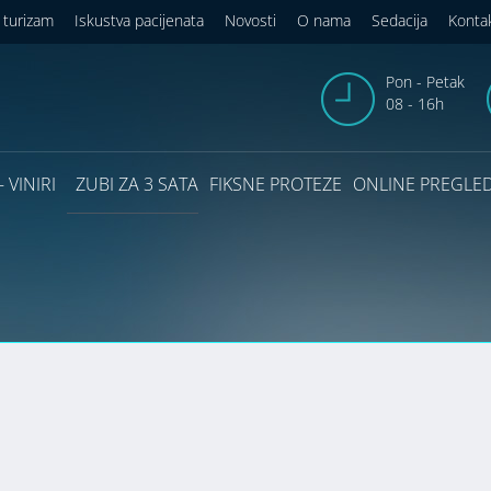
 turizam
Iskustva pacijenata
Novosti
O nama
Sedacija
Konta
Pon - Petak
08 - 16h
 VINIRI
ZUBI ZA 3 SATA
FIKSNE PROTEZE
ONLINE PREGLE