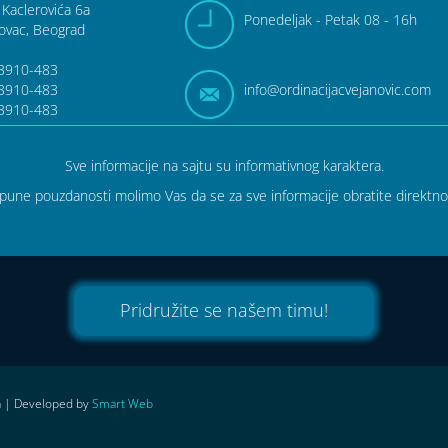
 Kaclerovića 6a
Pon
edeljak
- Pet
ak
08 - 16h
ovac, Beograd
3910-483
3910-483
info@ordinacija
cvejanovic.com
3910-483
Sve informacije na sajtu su informativnog karaktera.
tpune pouzdanosti molimo Vas da se za sve informacije obratite direktno 
Pridružite se našem timu!
a
| Developed by
Smart Web