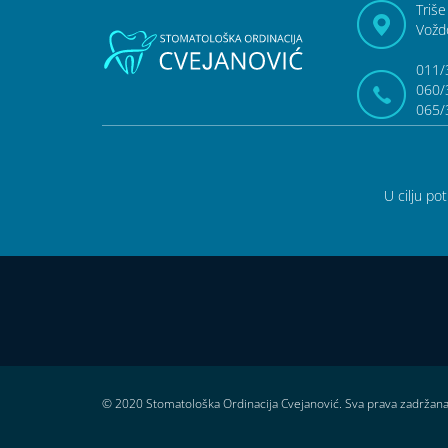
Triše
Vožd
011/
060/
065/
U cilju po
© 2020 Stomatološka Ordinacija Cvejanović. Sva prava zadržan