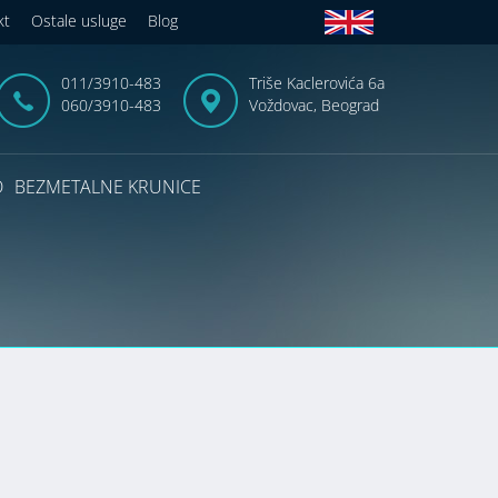
kt
Ostale usluge
Blog
011/3910-483
Triše Kaclerovića 6a
060/3910-483
Voždovac, Beograd
D
BEZMETALNE KRUNICE