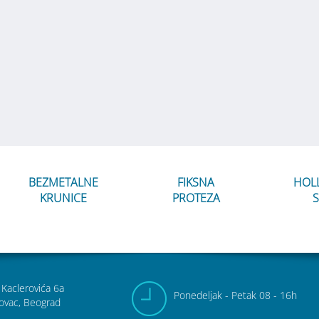
BEZMETALNE
FIKSNA
HOL
KRUNICE
PROTEZA
S
 Kaclerovića 6a
Pon
edeljak
- Pet
ak
08 - 16h
ovac, Beograd