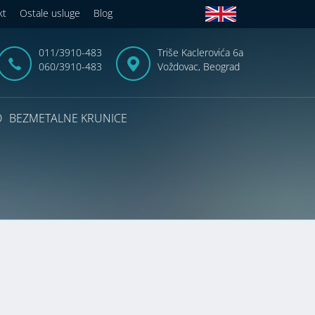
kt
Ostale usluge
Blog
011/3910-483
Triše Kaclerovića 6a
060/3910-483
Voždovac, Beograd
D
BEZMETALNE KRUNICE