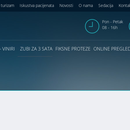
 turizam
Iskustva pacijenata
Novosti
O nama
Sedacija
Konta
Pon - Petak
08 - 16h
 VINIRI
ZUBI ZA 3 SATA
FIKSNE PROTEZE
ONLINE PREGLE