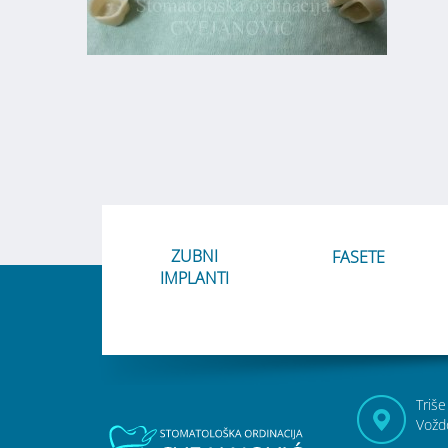
ZUBNI
FASETE
IMPLANTI
Triše
Vožd