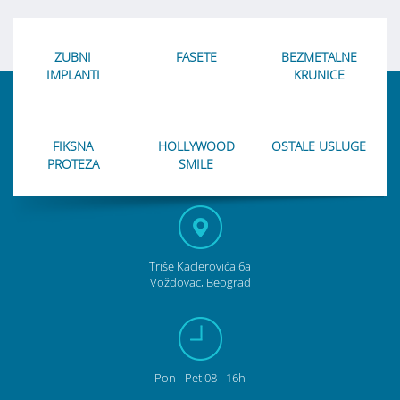
ZUBNI
FASETE
BEZMETALNE
IMPLANTI
KRUNICE
FIKSNA
HOLLYWOOD
OSTALE USLUGE
PROTEZA
SMILE
Triše Kaclerovića 6a
Voždovac, Beograd
Pon
- Pet
08 - 16h