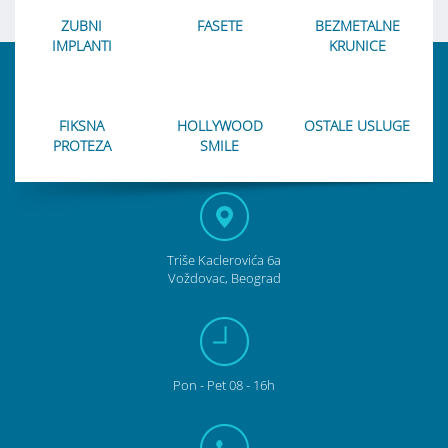
ZUBNI
FASETE
BEZMETALNE
IMPLANTI
KRUNICE
FIKSNA
HOLLYWOOD
OSTALE USLUGE
PROTEZA
SMILE
Triše Kaclerovića 6a
Voždovac, Beograd
Pon
- Pet
08 - 16h