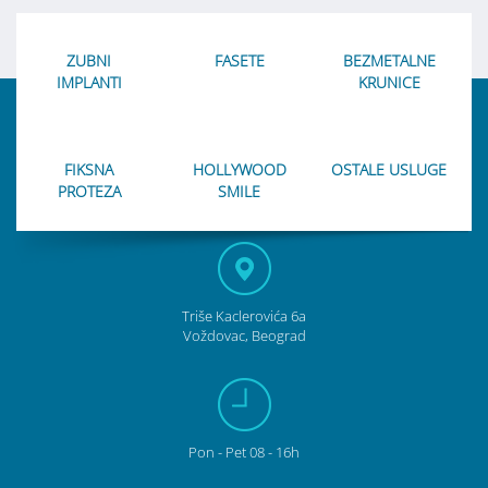
ZUBNI
FASETE
BEZMETALNE
IMPLANTI
KRUNICE
FIKSNA
HOLLYWOOD
OSTALE USLUGE
PROTEZA
SMILE
Triše Kaclerovića 6a
Voždovac, Beograd
Pon
- Pet
08 - 16h