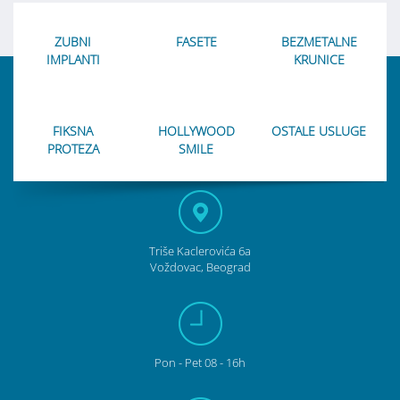
ZUBNI
FASETE
BEZMETALNE
IMPLANTI
KRUNICE
FIKSNA
HOLLYWOOD
OSTALE USLUGE
PROTEZA
SMILE
Triše Kaclerovića 6a
Voždovac, Beograd
Pon
- Pet
08 - 16h