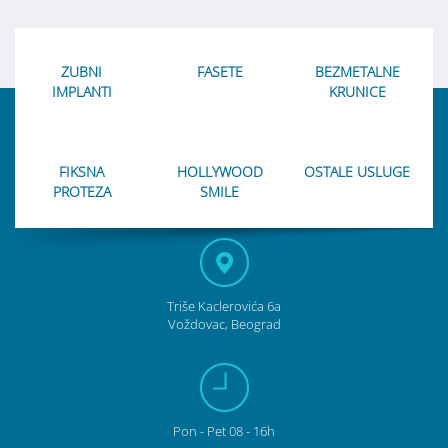
ZUBNI
FASETE
BEZMETALNE
IMPLANTI
KRUNICE
FIKSNA
HOLLYWOOD
OSTALE USLUGE
PROTEZA
SMILE
Triše Kaclerovića 6a
Voždovac, Beograd
Pon
- Pet
08 - 16h