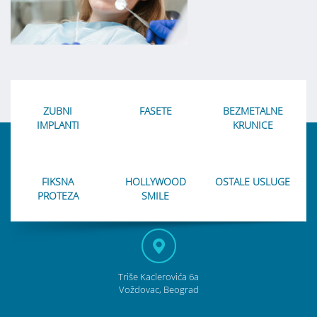
ZUBNI
FASETE
BEZMETALNE
IMPLANTI
KRUNICE
FIKSNA
HOLLYWOOD
OSTALE USLUGE
PROTEZA
SMILE
Triše Kaclerovića 6a
Voždovac, Beograd