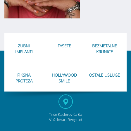
ZUBNI
FASETE
BEZMETALNE
IMPLANTI
KRUNICE
FIKSNA
HOLLYWOOD
OSTALE USLUGE
PROTEZA
SMILE
Triše Kaclerovića 6a
Voždovac, Beograd