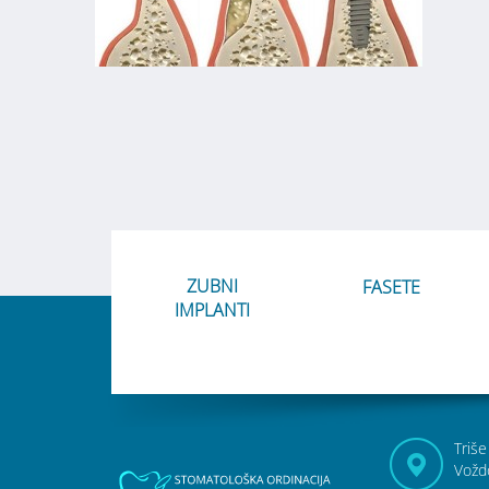
ZUBNI
FASETE
IMPLANTI
Triše
Vožd