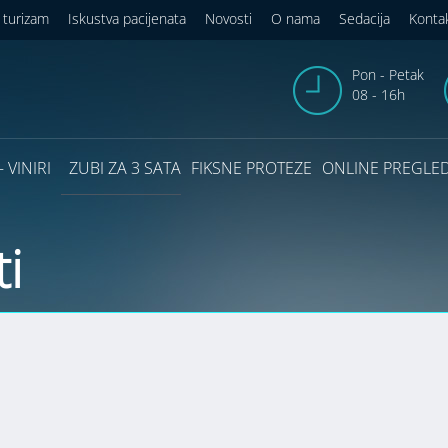
 turizam
Iskustva pacijenata
Novosti
O nama
Sedacija
Konta
Pon - Petak
08 - 16h
 VINIRI
ZUBI ZA 3 SATA
FIKSNE PROTEZE
ONLINE PREGLE
i