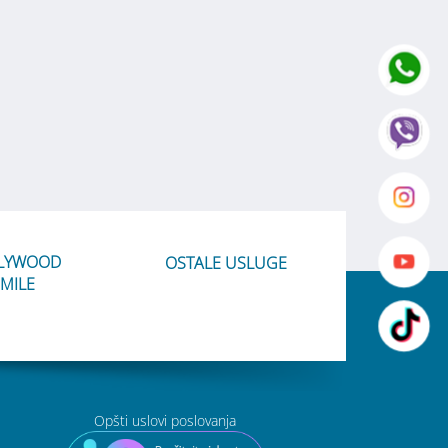
LYWOOD
OSTALE USLUGE
MILE
Opšti uslovi poslovanja