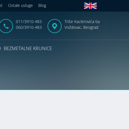
kt
Ostale usluge
Blog
011/3910-483
Triše Kaclerovića 6a
060/3910-483
Voždovac, Beograd
D
BEZMETALNE KRUNICE