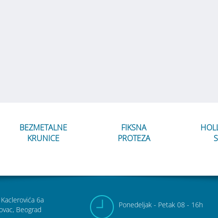
BEZMETALNE
FIKSNA
HOL
KRUNICE
PROTEZA
S
 Kaclerovića 6a
Pon
edeljak
- Pet
ak
08 - 16h
ovac, Beograd